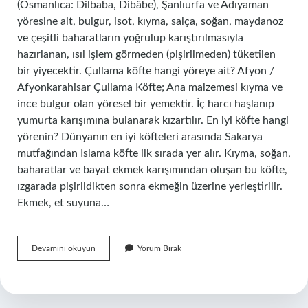
(Osmanlıca: Dilbaba, Dibâbe), Şanlıurfa ve Adıyaman
yöresine ait, bulgur, isot, kıyma, salça, soğan, maydanoz
ve çeşitli baharatların yoğrulup karıştırılmasıyla
hazırlanan, ısıl işlem görmeden (pişirilmeden) tüketilen
bir yiyecektir. Çullama köfte hangi yöreye ait? Afyon /
Afyonkarahisar Çullama Köfte; Ana malzemesi kıyma ve
ince bulgur olan yöresel bir yemektir. İç harcı haşlanıp
yumurta karışımına bulanarak kızartılır. En iyi köfte hangi
yörenin? Dünyanın en iyi köfteleri arasında Sakarya
mutfağından Islama köfte ilk sırada yer alır. Kıyma, soğan,
baharatlar ve bayat ekmek karışımından oluşan bu köfte,
ızgarada pişirildikten sonra ekmeğin üzerine yerleştirilir.
Ekmek, et suyuna…
Cöcük
Devamını okuyun
Yorum Bırak
Köftesi
Hangi
Yöreye
Ait