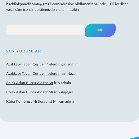
backlinkpanelicomtr@gmail.com
adresine bildirmeniz halinde, ilgili içerikler
yasal süre içerisinde sitemizden kaldırılacaktır.
Arama
SON YORUMLAR
Ayakkabı Taban Çeşitleri Nelerdir
için
admin
Ayakkabı Taban Çeşitleri Nelerdir
için
Nazan
Erkek Aslan Burcu Aldatır Mı
için
admin
Erkek Aslan Burcu Aldatır Mı
için
Ayşegül
Küba Komünist Mi Sosyalist Mi
için
admin