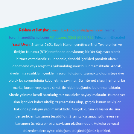
ttps://www.betexper.xyz/
elexbetgiris.org
Reklam ve İletişim:
E-mail:
backlinkpaneli@gmail.com
Teams:
forumhizmeti@gmail.com
Whatsapp: 0262 606 0 726
Telegram: @karabul
Yasal Uyarı:
Sitemiz, 5651 Sayılı Kanun gereğince Bilgi Teknolojileri ve
İletişim Kurumu (BTK) tarafından onaylanmış bir Yer Sağlayıcı olarak
hizmet vermektedir. Bu nedenle, sitedeki içerikleri proaktif olarak
denetleme veya araştırma yükümlülüğümüz bulunmamaktadır. Ancak,
üyelerimiz yazdıkları içeriklerin sorumluluğunu taşımakta olup, siteye üye
olarak bu sorumluluğu kabul etmiş sayılırlar. Bu internet sitesi, herhangi bir
marka, kurum veya şahıs şirketi ile hiçbir bağlantısı bulunmamaktadır.
Sitede yalnızca kendi hazırladığımız makaleler paylaşılmaktadır. Burada yer
alan içerikler haber niteliği taşımamakta olup, gerçek kurum ve kişiler
hakkında paylaşım yapılmamaktadır. Gerçek kurum ve kişiler ile isim
benzerlikleri tamamen tesadüfidir. Sitemiz, kar amacı gütmeyen ve
tamamen ücretsiz bir bilgi paylaşım platformudur. Hukuka ve yasal
düzenlemelere aykırı olduğunu düşündüğünüz içerikleri,