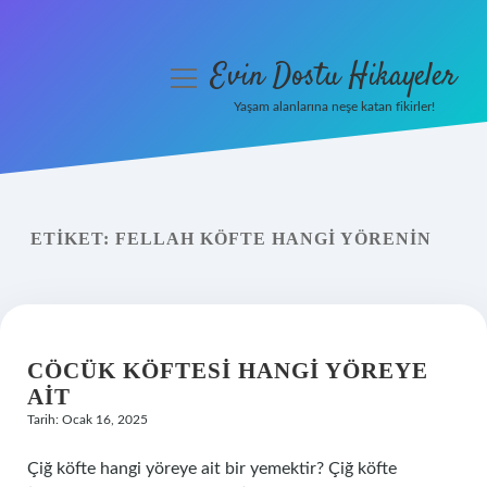
Evin Dostu Hikayeler
menüyü
aç
Yaşam alanlarına neşe katan fikirler!
Anasayfa
Gizlilik Politikası
ETIKET:
FELLAH KÖFTE HANGI YÖRENIN
Yasal Uyarı
Hakkımızda
CÖCÜK KÖFTESI HANGI YÖREYE
AIT
Tarih: Ocak 16, 2025
Çiğ köfte hangi yöreye ait bir yemektir? Çiğ köfte