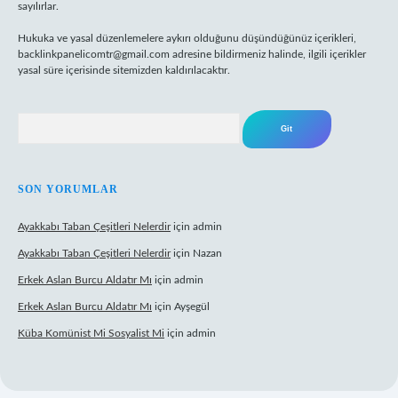
sayılırlar.
Hukuka ve yasal düzenlemelere aykırı olduğunu düşündüğünüz içerikleri,
backlinkpanelicomtr@gmail.com
adresine bildirmeniz halinde, ilgili içerikler
yasal süre içerisinde sitemizden kaldırılacaktır.
Arama
SON YORUMLAR
Ayakkabı Taban Çeşitleri Nelerdir
için
admin
Ayakkabı Taban Çeşitleri Nelerdir
için
Nazan
Erkek Aslan Burcu Aldatır Mı
için
admin
Erkek Aslan Burcu Aldatır Mı
için
Ayşegül
Küba Komünist Mi Sosyalist Mi
için
admin