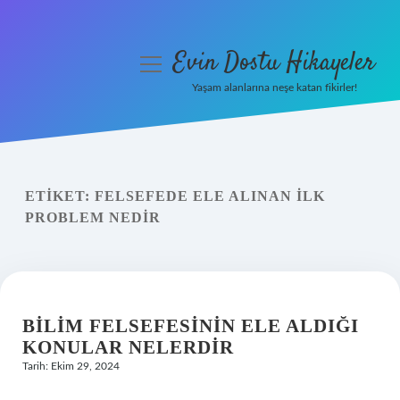
Evin Dostu Hikayeler
menüyü
aç
Yaşam alanlarına neşe katan fikirler!
Anasayfa
Gizlilik Politikası
ETIKET:
FELSEFEDE ELE ALINAN ILK
Yasal Uyarı
PROBLEM NEDIR
Hakkımızda
BILIM FELSEFESININ ELE ALDIĞI
KONULAR NELERDIR
Tarih: Ekim 29, 2024