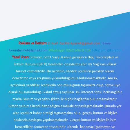
https://www.betexper.xyz/
elexbetgiris.org
Reklam ve İletişim:
E-mail:
backlinkpaneli@gmail.com
Teams:
forumhizmeti@gmail.com
Whatsapp: 0262 606 0 726
Telegram: @karabul
Yasal Uyarı:
Sitemiz, 5651 Sayılı Kanun gereğince Bilgi Teknolojileri ve
İletişim Kurumu (BTK) tarafından onaylanmış bir Yer Sağlayıcı olarak
hizmet vermektedir. Bu nedenle, sitedeki içerikleri proaktif olarak
denetleme veya araştırma yükümlülüğümüz bulunmamaktadır. Ancak,
üyelerimiz yazdıkları içeriklerin sorumluluğunu taşımakta olup, siteye üye
olarak bu sorumluluğu kabul etmiş sayılırlar. Bu internet sitesi, herhangi bir
marka, kurum veya şahıs şirketi ile hiçbir bağlantısı bulunmamaktadır.
Sitede yalnızca kendi hazırladığımız makaleler paylaşılmaktadır. Burada yer
alan içerikler haber niteliği taşımamakta olup, gerçek kurum ve kişiler
hakkında paylaşım yapılmamaktadır. Gerçek kurum ve kişiler ile isim
benzerlikleri tamamen tesadüfidir. Sitemiz, kar amacı gütmeyen ve