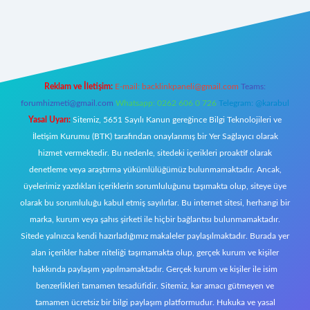
ş
https://www.betexper.xyz/
elexbetgiris.org
Reklam ve İletişim:
E-mail:
backlinkpaneli@gmail.com
Teams:
forumhizmeti@gmail.com
Whatsapp: 0262 606 0 726
Telegram: @karabul
Yasal Uyarı:
Sitemiz, 5651 Sayılı Kanun gereğince Bilgi Teknolojileri ve
İletişim Kurumu (BTK) tarafından onaylanmış bir Yer Sağlayıcı olarak
hizmet vermektedir. Bu nedenle, sitedeki içerikleri proaktif olarak
denetleme veya araştırma yükümlülüğümüz bulunmamaktadır. Ancak,
üyelerimiz yazdıkları içeriklerin sorumluluğunu taşımakta olup, siteye üye
olarak bu sorumluluğu kabul etmiş sayılırlar. Bu internet sitesi, herhangi bir
marka, kurum veya şahıs şirketi ile hiçbir bağlantısı bulunmamaktadır.
Sitede yalnızca kendi hazırladığımız makaleler paylaşılmaktadır. Burada yer
alan içerikler haber niteliği taşımamakta olup, gerçek kurum ve kişiler
hakkında paylaşım yapılmamaktadır. Gerçek kurum ve kişiler ile isim
benzerlikleri tamamen tesadüfidir. Sitemiz, kar amacı gütmeyen ve
tamamen ücretsiz bir bilgi paylaşım platformudur. Hukuka ve yasal