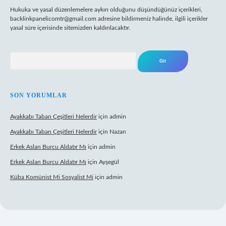
Hukuka ve yasal düzenlemelere aykırı olduğunu düşündüğünüz içerikleri,
backlinkpanelicomtr@gmail.com
adresine bildirmeniz halinde, ilgili içerikler
yasal süre içerisinde sitemizden kaldırılacaktır.
Arama
SON YORUMLAR
Ayakkabı Taban Çeşitleri Nelerdir
için
admin
Ayakkabı Taban Çeşitleri Nelerdir
için
Nazan
Erkek Aslan Burcu Aldatır Mı
için
admin
Erkek Aslan Burcu Aldatır Mı
için
Ayşegül
Küba Komünist Mi Sosyalist Mi
için
admin