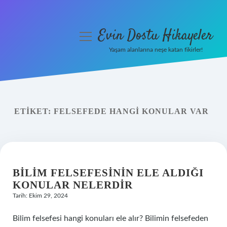
Evin Dostu Hikayeler
menüyü
aç
Yaşam alanlarına neşe katan fikirler!
Anasayfa
Gizlilik Politikası
ETIKET:
FELSEFEDE HANGI KONULAR VAR
Yasal Uyarı
Hakkımızda
BILIM FELSEFESININ ELE ALDIĞI
KONULAR NELERDIR
Tarih: Ekim 29, 2024
Bilim felsefesi hangi konuları ele alır? Bilimin felsefeden