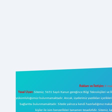
Reklam ve İletişim:
E-mai
Yasal Uyarı:
Sitemiz, 5651 Sayılı Kanun gereğince Bilgi Teknolojileri ve İ
yükümlülüğümüz bulunmamaktadır. Ancak, üyelerimiz yazdıkları içeriklerin s
bağlantısı bulunmamaktadır. Sitede yalnızca kendi hazırladığımız makal
kişiler ile isim benzerlikleri tamamen tesadüfidir. Sitemi