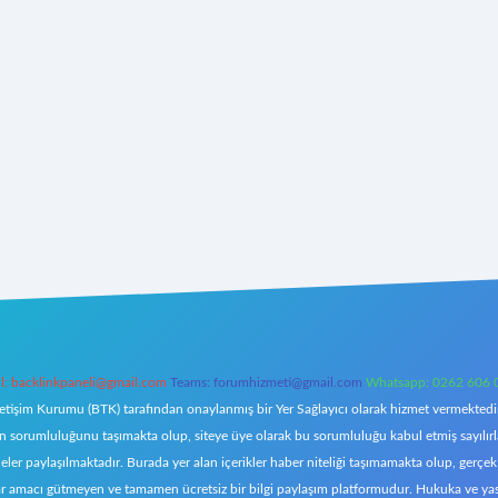
l:
backlinkpaneli@gmail.com
Teams:
forumhizmeti@gmail.com
Whatsapp: 0262 606 
letişim Kurumu (BTK) tarafından onaylanmış bir Yer Sağlayıcı olarak hizmet vermektedir.
orumluluğunu taşımakta olup, siteye üye olarak bu sorumluluğu kabul etmiş sayılırlar. 
eler paylaşılmaktadır. Burada yer alan içerikler haber niteliği taşımamakta olup, ger
z, kar amacı gütmeyen ve tamamen ücretsiz bir bilgi paylaşım platformudur. Hukuka ve y