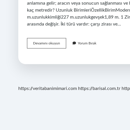
anlamına gelir; aracın veya sonucun sağlanması ve 
kaç metredir? Uzunluk BirimleriÖzellikBirimMod
m.uzunlukkimliği227 m.uzunlukgevşek1,89 m. 1 Zira
arasında değişir. İki türü vardır: çarşı zirası ve…
Zira
Devamını okuyun
Yorum Bırak
Kaç
Metredir
https://veritabanimimari.com
https://barisal.com.tr
http