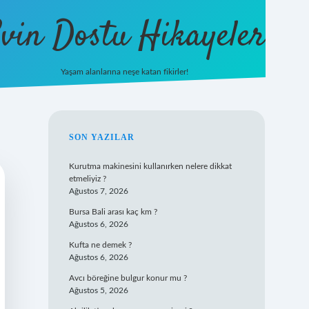
vin Dostu Hikayeler
Yaşam alanlarına neşe katan fikirler!
hiltonbet güncel giriş
https://
SIDEBAR
SON YAZILAR
Kurutma makinesini kullanırken nelere dikkat
etmeliyiz ?
Ağustos 7, 2026
Bursa Bali arası kaç km ?
Ağustos 6, 2026
Kufta ne demek ?
Ağustos 6, 2026
Avcı böreğine bulgur konur mu ?
Ağustos 5, 2026