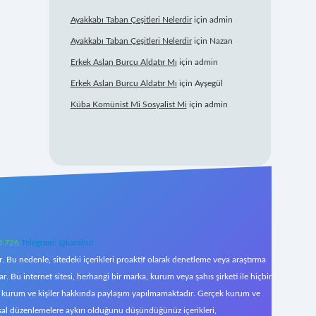
Ayakkabı Taban Çeşitleri Nelerdir
için
admin
Ayakkabı Taban Çeşitleri Nelerdir
için
Nazan
Erkek Aslan Burcu Aldatır Mı
için
admin
Erkek Aslan Burcu Aldatır Mı
için
Ayşegül
Küba Komünist Mi Sosyalist Mi
için
admin
0 726
Telegram: @karabul
 Bu nedenle, sitedeki içerikleri proaktif olarak denetleme veya araştırma
Bu internet sitesi, herhangi bir marka, kurum veya şahıs şirketi ile hiçbir
çek kurum ve kişiler hakkında paylaşım yapılmamaktadır. Gerçek kurum ve
asal düzenlemelere aykırı olduğunu düşündüğünüz içerikleri,