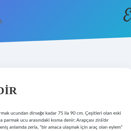
E
DIR
rmak ucundan dirseğe kadar 75 ila 90 cm. Çeşitleri olan eski
rta parmak ucu arasındaki kısma denir; Arapçası zirâ’dır
 geniş anlamda zerîa, “bir amaca ulaşmak için araç olan eylem”