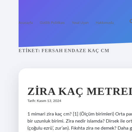
Anasayfa
Gizlilik Politikası
Yasal Uyarı
Hakkımızda
ETIKET:
FERSAH ENDAZE KAÇ CM
ZIRA KAÇ METRE
Tarih: Kasım 13, 2024
1 mimari zira kaç cm? [1] (Ölçüm birimleri) Orta pa
bir uzunluk birimi. Zira nedir islamda? Dirsek ile o
(çoğulu ezrû’, zur’an). Fıkıhta zira ne demek? Daha