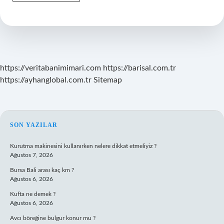
Gandhi
Kaçıncı
Başbakan
https://veritabanimimari.com
https://barisal.com.tr
https://ayhanglobal.com.tr
Sitemap
SIDEBAR
SON YAZILAR
Kurutma makinesini kullanırken nelere dikkat etmeliyiz ?
Ağustos 7, 2026
Bursa Bali arası kaç km ?
Ağustos 6, 2026
Kufta ne demek ?
Ağustos 6, 2026
Avcı böreğine bulgur konur mu ?