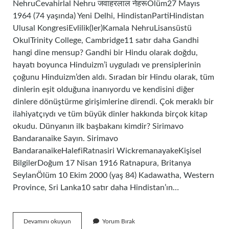
NehruCevahirlal Nehru जवाहरलाल नेहरूÖlüm27 Mayıs
1964 (74 yaşında) Yeni Delhi, HindistanPartiHindistan
Ulusal KongresiEvlilik(ler)Kamala NehruLisansüstü
OkulTrinity College, Cambridge11 satır daha Gandhi
hangi dine mensup? Gandhi bir Hindu olarak doğdu,
hayatı boyunca Hinduizm’i uyguladı ve prensiplerinin
çoğunu Hinduizm’den aldı. Sıradan bir Hindu olarak, tüm
dinlerin eşit olduğuna inanıyordu ve kendisini diğer
dinlere dönüştürme girişimlerine direndi. Çok meraklı bir
ilahiyatçıydı ve tüm büyük dinler hakkında birçok kitap
okudu. Dünyanın ilk başbakanı kimdir? Sirimavo
Bandaranaike Sayın. Sirimavo
BandaranaikeHalefiRatnasiri WickremanayakeKişisel
BilgilerDoğum 17 Nisan 1916 Ratnapura, Britanya
SeylanÖlüm 10 Ekim 2000 (yaş 84) Kadawatha, Western
Province, Sri Lanka10 satır daha Hindistan’ın…
Indira
Devamını okuyun
Yorum Bırak