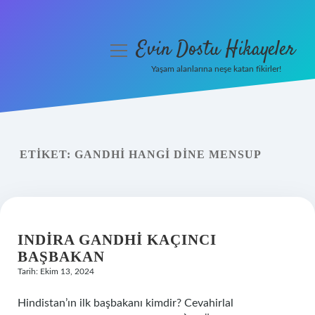
Evin Dostu Hikayeler
menüyü
aç
Yaşam alanlarına neşe katan fikirler!
Anasayfa
Gizlilik Politikası
ETIKET:
GANDHI HANGI DINE MENSUP
Yasal Uyarı
Hakkımızda
INDIRA GANDHI KAÇINCI
BAŞBAKAN
Tarih: Ekim 13, 2024
Hindistan’ın ilk başbakanı kimdir? Cevahirlal