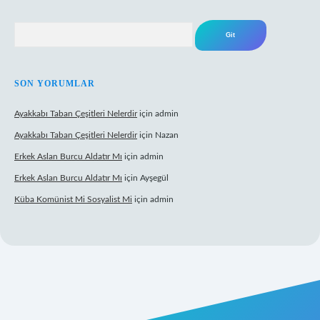
Arama
SON YORUMLAR
Ayakkabı Taban Çeşitleri Nelerdir
için
admin
Ayakkabı Taban Çeşitleri Nelerdir
için
Nazan
Erkek Aslan Burcu Aldatır Mı
için
admin
Erkek Aslan Burcu Aldatır Mı
için
Ayşegül
Küba Komünist Mi Sosyalist Mi
için
admin
https://www.betexper.xyz/
elexbetgiris.org