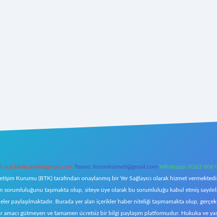
l:
backlinkpaneli@gmail.com
Teams:
forumhizmeti@gmail.com
Whatsapp: 0262 606 
letişim Kurumu (BTK) tarafından onaylanmış bir Yer Sağlayıcı olarak hizmet vermektedir.
orumluluğunu taşımakta olup, siteye üye olarak bu sorumluluğu kabul etmiş sayılırlar. 
eler paylaşılmaktadır. Burada yer alan içerikler haber niteliği taşımamakta olup, ger
z, kar amacı gütmeyen ve tamamen ücretsiz bir bilgi paylaşım platformudur. Hukuka ve y