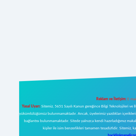
Reklam ve İletişim:
E-mai
Yasal Uyarı:
Sitemiz, 5651 Sayılı Kanun gereğince Bilgi Teknolojileri ve İ
yükümlülüğümüz bulunmamaktadır. Ancak, üyelerimiz yazdıkları içeriklerin s
bağlantısı bulunmamaktadır. Sitede yalnızca kendi hazırladığımız makal
kişiler ile isim benzerlikleri tamamen tesadüfidir. Sitemi
backlinkpanelic