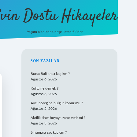
vin Dostu Hikayeler
Yaşam alanlarına neşe katan fikirler!
hiltonbet güncel giriş
https://w
SIDEBAR
SON YAZILAR
Bursa Bali arası kaç km ?
Ağustos 6, 2026
Kufta ne demek ?
Ağustos 6, 2026
Avcı böreğine bulgur konur mu ?
Ağustos 5, 2026
Akrilik tiner boyaya zarar verir mi ?
Ağustos 3, 2026
6 numara sac kaç cm ?