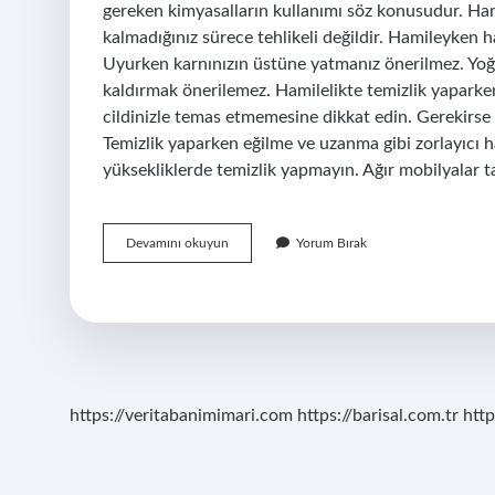
gereken kimyasalların kullanımı söz konusudur. Ham
kalmadığınız sürece tehlikeli değildir. Hamileyken 
Uyurken karnınızın üstüne yatmanız önerilmez. Yoğun
kaldırmak önerilemez. Hamilelikte temizlik yaparken
cildinizle temas etmemesine dikkat edin. Gerekirse 
Temizlik yaparken eğilme ve uzanma gibi zorlayıcı 
yüksekliklerde temizlik yapmayın. Ağır mobilyalar
Hamileyken
Devamını okuyun
Yorum Bırak
Ev
Süpürmek
Tehlikeli
Mi
https://veritabanimimari.com
https://barisal.com.tr
http