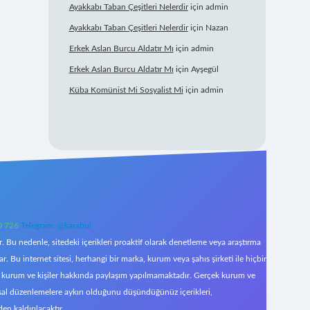
Ayakkabı Taban Çeşitleri Nelerdir
için
admin
Ayakkabı Taban Çeşitleri Nelerdir
için
Nazan
Erkek Aslan Burcu Aldatır Mı
için
admin
Erkek Aslan Burcu Aldatır Mı
için
Ayşegül
Küba Komünist Mi Sosyalist Mi
için
admin
0 726
Telegram: @karabul
 Bu nedenle, sitedeki içerikleri proaktif olarak denetleme veya araştırma
Bu internet sitesi, herhangi bir marka, kurum veya şahıs şirketi ile hiçbir
çek kurum ve kişiler hakkında paylaşım yapılmamaktadır. Gerçek kurum ve
asal düzenlemelere aykırı olduğunu düşündüğünüz içerikleri,
den kaldırılacaktır.