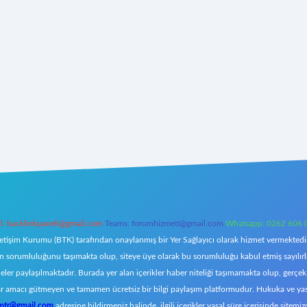
l:
backlinkpaneli@gmail.com
Teams:
forumhizmeti@gmail.com
Whatsapp: 0262 606 
letişim Kurumu (BTK) tarafından onaylanmış bir Yer Sağlayıcı olarak hizmet vermektedir.
orumluluğunu taşımakta olup, siteye üye olarak bu sorumluluğu kabul etmiş sayılırlar. 
eler paylaşılmaktadır. Burada yer alan içerikler haber niteliği taşımamakta olup, ger
z, kar amacı gütmeyen ve tamamen ücretsiz bir bilgi paylaşım platformudur. Hukuka ve y
omtr@gmail.com
adresine bildirmeniz halinde, ilgili içerikler yasal süre içerisinde sitemiz