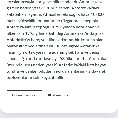
imzalanmasıyla barışa ve bilime adandı. Antarktika’ya
gitmek neden yasak? Bunun sebebi Antarktika’daki
katabatik rüzgardır. Atmosferdeki soğuk hava 10.000
metre yükseklik farkına sahip rüzgarlara sebep olur.
Antartika kimin toprağı? 1959 yılında imzalanan ve
ülkemizin 1995 yılında katıldığı Antarktika Antlaşması,
Antarktika’yı barış ve bilime adanmış bir koruma alanı
olarak güvence altına aldı. Bu özelliğiyle Antarktika,
insanlığın ortak yararına adanmış tek kara ve deniz
alanıdır. Şu anda antlaşmaya 53 ülke taraftır. Antartika
üzerinde uçuş neden yasak? Antarktika’daki katı beyaz
tundra ve dağlar, pilotların görüş alanlarını kısıtlayarak
pozisyonlarını tehlikeye atabilir…
Antartikada
Devamını okuyun
Yorum Bırak
Neden
Ülke
Yok