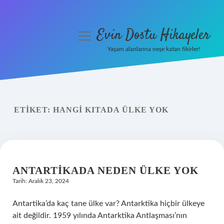
Evin Dostu Hikayeler
menüyü
aç
Yaşam alanlarına neşe katan fikirler!
Anasayfa
Gizlilik Politikası
ETIKET:
HANGI KITADA ÜLKE YOK
Yasal Uyarı
Hakkımızda
ANTARTIKADA NEDEN ÜLKE YOK
Tarih: Aralık 23, 2024
Antartika’da kaç tane ülke var? Antarktika hiçbir ülkeye
ait değildir. 1959 yılında Antarktika Antlaşması’nın