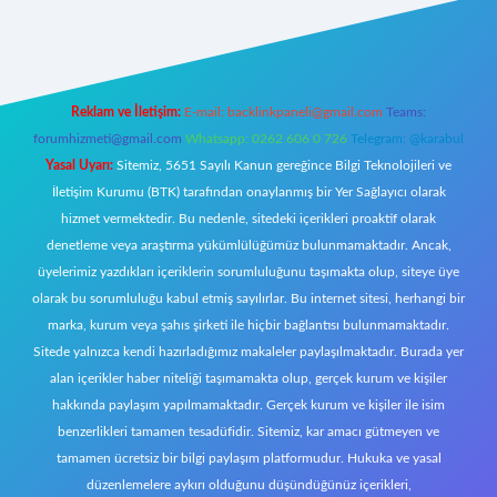
https://www.betexper.xyz/
elexbetgiris.org
Reklam ve İletişim:
E-mail:
backlinkpaneli@gmail.com
Teams:
forumhizmeti@gmail.com
Whatsapp: 0262 606 0 726
Telegram: @karabul
Yasal Uyarı:
Sitemiz, 5651 Sayılı Kanun gereğince Bilgi Teknolojileri ve
İletişim Kurumu (BTK) tarafından onaylanmış bir Yer Sağlayıcı olarak
hizmet vermektedir. Bu nedenle, sitedeki içerikleri proaktif olarak
denetleme veya araştırma yükümlülüğümüz bulunmamaktadır. Ancak,
üyelerimiz yazdıkları içeriklerin sorumluluğunu taşımakta olup, siteye üye
olarak bu sorumluluğu kabul etmiş sayılırlar. Bu internet sitesi, herhangi bir
marka, kurum veya şahıs şirketi ile hiçbir bağlantısı bulunmamaktadır.
Sitede yalnızca kendi hazırladığımız makaleler paylaşılmaktadır. Burada yer
alan içerikler haber niteliği taşımamakta olup, gerçek kurum ve kişiler
hakkında paylaşım yapılmamaktadır. Gerçek kurum ve kişiler ile isim
benzerlikleri tamamen tesadüfidir. Sitemiz, kar amacı gütmeyen ve
tamamen ücretsiz bir bilgi paylaşım platformudur. Hukuka ve yasal
düzenlemelere aykırı olduğunu düşündüğünüz içerikleri,