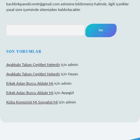
backlinkpanelicomtr@gmail.com
adresine bildirmeniz halinde, ilgili içerikler
yasal süre içerisinde sitemizden kaldırılacaktır.
Arama
SON YORUMLAR
Ayakkabı Taban Çeşitleri Nelerdir
için
admin
Ayakkabı Taban Çeşitleri Nelerdir
için
Nazan
Erkek Aslan Burcu Aldatır Mı
için
admin
Erkek Aslan Burcu Aldatır Mı
için
Ayşegül
Küba Komünist Mi Sosyalist Mi
için
admin