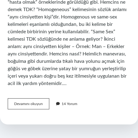
“hasta olmak” örneklerinde görüldüğü gibi. Hemcins ne
demek TDK? “Homogeneous” kelimesinin sözlük anlamı
“aynı cinsiyetten kişi”dir. Homogenous ve same-sex
kelimeleri eşanlamlı olduğundan, bu iki kelime bir
cümlede birbirinin yerine kullanılabilir. “Same Sex”
kelimesi TDK sözlüğünde ne anlama geliyor? İkinci
anlam: aynı cinsiyetten kişiler – Örnek: Man – Erkekler
aynı cinsiyettendir. Hemcins nasıl? Heimlich manevrası,
boğulma gibi durumlarda tıkalı hava yolunu açmak için
göğüs ve göbek üzerine yatay bir yumruğun yerleştirilip
içeri veya yukarı doğru beş kez itilmesiyle uygulanan bir
acil ilk yardım yöntemidir.…
Hemcinsleri
Devamını okuyun
14 Yorum
Nasıl
Yazılır