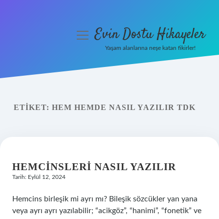
Evin Dostu Hikayeler
menüyü
aç
Yaşam alanlarına neşe katan fikirler!
Anasayfa
Gizlilik Politikası
ETIKET:
HEM HEMDE NASIL YAZILIR TDK
Yasal Uyarı
Hakkımızda
HEMCINSLERI NASIL YAZILIR
Tarih: Eylül 12, 2024
Hemcins birleşik mi ayrı mı? Bileşik sözcükler yan yana
veya ayrı ayrı yazılabilir; “acikgöz”, “hanimi”, “fonetik” ve