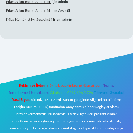
Erkek Aslan Burcu Aldatır Mı
için
admin
Erkek Aslan Burcu Aldatır Mı
için
Ayşegül
Küba Komünist Mi Sosyalist Mi
için
admin
https://www.betexper.xyz/
elexbetgiris.org
Reklam ve İletişim:
E-mail:
backlinkpaneli@gmail.com
Teams:
forumhizmeti@gmail.com
Whatsapp: 0262 606 0 726
Telegram: @karabul
Yasal Uyarı:
Sitemiz, 5651 Sayılı Kanun gereğince Bilgi Teknolojileri ve
İletişim Kurumu (BTK) tarafından onaylanmış bir Yer Sağlayıcı olarak
hizmet vermektedir. Bu nedenle, sitedeki içerikleri proaktif olarak
denetleme veya araştırma yükümlülüğümüz bulunmamaktadır. Ancak,
üyelerimiz yazdıkları içeriklerin sorumluluğunu taşımakta olup, siteye üye