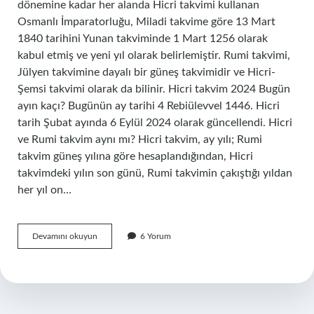
dönemine kadar her alanda Hicri takvimi kullanan
Osmanlı İmparatorluğu, Miladi takvime göre 13 Mart
1840 tarihini Yunan takviminde 1 Mart 1256 olarak
kabul etmiş ve yeni yıl olarak belirlemiştir. Rumi takvimi,
Jülyen takvimine dayalı bir güneş takvimidir ve Hicri-
Şemsi takvimi olarak da bilinir. Hicri takvim 2024 Bugün
ayın kaçı? Bugünün ay tarihi 4 Rebiülevvel 1446. Hicri
tarih Şubat ayında 6 Eylül 2024 olarak güncellendi. Hicri
ve Rumi takvim aynı mı? Hicri takvim, ay yılı; Rumi
takvim güneş yılına göre hesaplandığından, Hicri
takvimdeki yılın son günü, Rumi takvimin çakıştığı yıldan
her yıl on…
Hicri
Devamını okuyun
6 Yorum
Ve
Rumi
Takvim
Yerine
Ne
Geldi