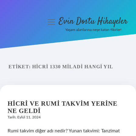
Evin Dostu Hikayeler
menüyü
aç
Yaşam alanlarına neşe katan fikirler!
Anasayfa
Gizlilik Politikası
ETIKET:
HICRI 1330 MILADI HANGI YIL
Yasal Uyarı
Hakkımızda
HICRI VE RUMI TAKVIM YERINE
NE GELDI
Tarih: Eylül 11, 2024
Rumi takvim diğer adı nedir? Yunan takvimi: Tanzimat