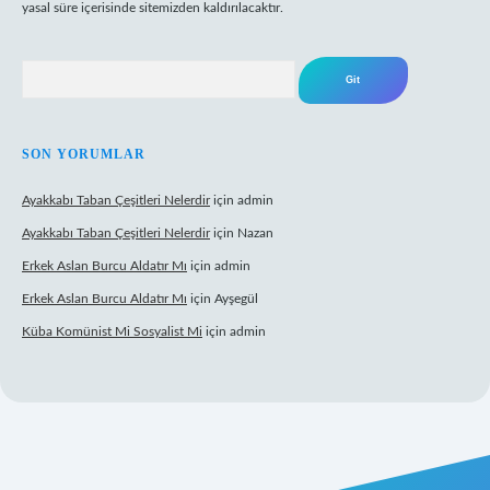
yasal süre içerisinde sitemizden kaldırılacaktır.
Arama
SON YORUMLAR
Ayakkabı Taban Çeşitleri Nelerdir
için
admin
Ayakkabı Taban Çeşitleri Nelerdir
için
Nazan
Erkek Aslan Burcu Aldatır Mı
için
admin
Erkek Aslan Burcu Aldatır Mı
için
Ayşegül
Küba Komünist Mi Sosyalist Mi
için
admin
riş
https://www.betexper.xyz/
elexbetgiris.org