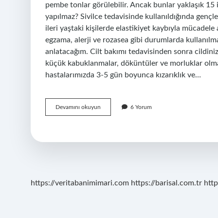
pembe tonlar görülebilir. Ancak bunlar yaklaşık 15 
yapılmaz? Sivilce tedavisinde kullanıldığında gençler
ileri yaştaki kişilerde elastikiyet kaybıyla mücadel
egzama, alerji ve rozasea gibi durumlarda kullanılma
anlatacağım. Cilt bakımı tedavisinden sonra cildini
küçük kabuklanmalar, döküntüler ve morluklar olma
hastalarımızda 3-5 gün boyunca kızarıklık ve…
Hydrafacial
Devamını okuyun
6 Yorum
Cilt
Bakımı
Alerji
Yapar
Mı
https://veritabanimimari.com
https://barisal.com.tr
http