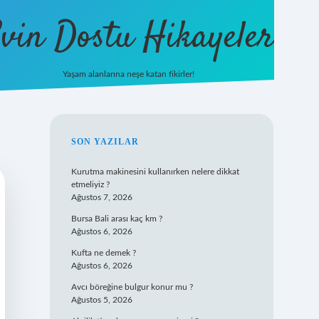
vin Dostu Hikayeler
Yaşam alanlarına neşe katan fikirler!
hiltonbet güncel giriş
https://ww
SIDEBAR
SON YAZILAR
Kurutma makinesini kullanırken nelere dikkat
etmeliyiz ?
Ağustos 7, 2026
Bursa Bali arası kaç km ?
Ağustos 6, 2026
Kufta ne demek ?
Ağustos 6, 2026
Avcı böreğine bulgur konur mu ?
Ağustos 5, 2026