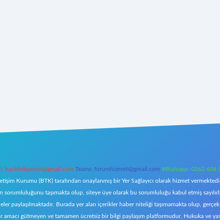
l:
backlinkpaneli@gmail.com
Teams:
forumhizmeti@gmail.com
Whatsapp: 0262 606 
letişim Kurumu (BTK) tarafından onaylanmış bir Yer Sağlayıcı olarak hizmet vermektedir.
orumluluğunu taşımakta olup, siteye üye olarak bu sorumluluğu kabul etmiş sayılırlar. 
eler paylaşılmaktadır. Burada yer alan içerikler haber niteliği taşımamakta olup, ger
z, kar amacı gütmeyen ve tamamen ücretsiz bir bilgi paylaşım platformudur. Hukuka ve y