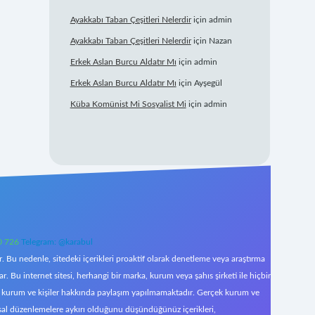
Ayakkabı Taban Çeşitleri Nelerdir
için
admin
Ayakkabı Taban Çeşitleri Nelerdir
için
Nazan
Erkek Aslan Burcu Aldatır Mı
için
admin
Erkek Aslan Burcu Aldatır Mı
için
Ayşegül
Küba Komünist Mi Sosyalist Mi
için
admin
0 726
Telegram: @karabul
 Bu nedenle, sitedeki içerikleri proaktif olarak denetleme veya araştırma
Bu internet sitesi, herhangi bir marka, kurum veya şahıs şirketi ile hiçbir
çek kurum ve kişiler hakkında paylaşım yapılmamaktadır. Gerçek kurum ve
asal düzenlemelere aykırı olduğunu düşündüğünüz içerikleri,