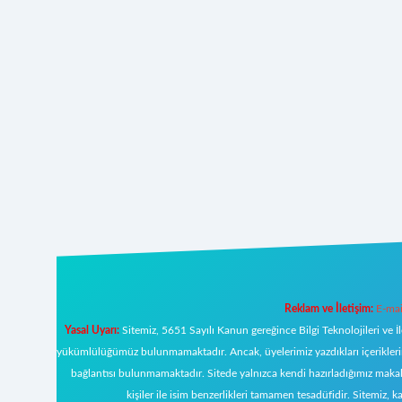
Reklam ve İletişim:
E-mai
Yasal Uyarı:
Sitemiz, 5651 Sayılı Kanun gereğince Bilgi Teknolojileri ve İ
yükümlülüğümüz bulunmamaktadır. Ancak, üyelerimiz yazdıkları içeriklerin s
bağlantısı bulunmamaktadır. Sitede yalnızca kendi hazırladığımız makal
kişiler ile isim benzerlikleri tamamen tesadüfidir. Sitemi