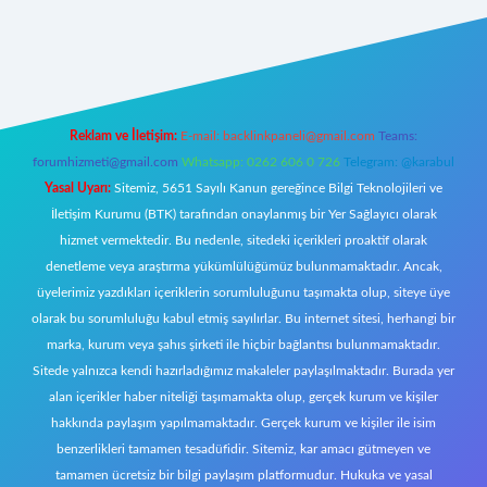
ş
https://www.betexper.xyz/
elexbetgiris.org
Reklam ve İletişim:
E-mail:
backlinkpaneli@gmail.com
Teams:
forumhizmeti@gmail.com
Whatsapp: 0262 606 0 726
Telegram: @karabul
Yasal Uyarı:
Sitemiz, 5651 Sayılı Kanun gereğince Bilgi Teknolojileri ve
İletişim Kurumu (BTK) tarafından onaylanmış bir Yer Sağlayıcı olarak
hizmet vermektedir. Bu nedenle, sitedeki içerikleri proaktif olarak
denetleme veya araştırma yükümlülüğümüz bulunmamaktadır. Ancak,
üyelerimiz yazdıkları içeriklerin sorumluluğunu taşımakta olup, siteye üye
olarak bu sorumluluğu kabul etmiş sayılırlar. Bu internet sitesi, herhangi bir
marka, kurum veya şahıs şirketi ile hiçbir bağlantısı bulunmamaktadır.
Sitede yalnızca kendi hazırladığımız makaleler paylaşılmaktadır. Burada yer
alan içerikler haber niteliği taşımamakta olup, gerçek kurum ve kişiler
hakkında paylaşım yapılmamaktadır. Gerçek kurum ve kişiler ile isim
benzerlikleri tamamen tesadüfidir. Sitemiz, kar amacı gütmeyen ve
tamamen ücretsiz bir bilgi paylaşım platformudur. Hukuka ve yasal