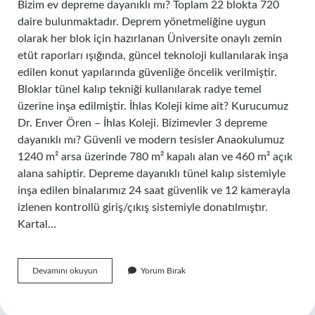
Bizim ev depreme dayanıklı mı? Toplam 22 blokta 720
daire bulunmaktadır. Deprem yönetmeliğine uygun
olarak her blok için hazırlanan Üniversite onaylı zemin
etüt raporları ışığında, güncel teknoloji kullanılarak inşa
edilen konut yapılarında güvenliğe öncelik verilmiştir.
Bloklar tünel kalıp tekniği kullanılarak radye temel
üzerine inşa edilmiştir. İhlas Koleji kime ait? Kurucumuz
Dr. Enver Ören – İhlas Koleji. Bizimevler 3 depreme
dayanıklı mı? Güvenli ve modern tesisler Anaokulumuz
1240 m² arsa üzerinde 780 m² kapalı alan ve 460 m² açık
alana sahiptir. Depreme dayanıklı tünel kalıp sistemiyle
inşa edilen binalarımız 24 saat güvenlik ve 12 kamerayla
izlenen kontrollü giriş/çıkış sistemiyle donatılmıştır.
Kartal…
Ihlas
Devamını okuyun
Yorum Bırak
Koleji
Depreme
Dayanıklı