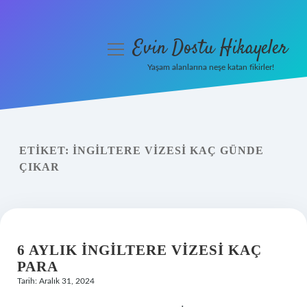
Evin Dostu Hikayeler
menüyü
aç
Yaşam alanlarına neşe katan fikirler!
Anasayfa
Gizlilik Politikası
ETIKET:
İNGILTERE VIZESI KAÇ GÜNDE
Yasal Uyarı
ÇIKAR
Hakkımızda
6 AYLIK İNGILTERE VIZESI KAÇ
PARA
Tarih: Aralık 31, 2024