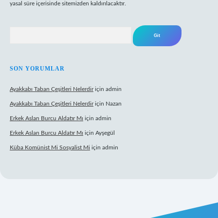
yasal süre içerisinde sitemizden kaldırılacaktır.
Arama
SON YORUMLAR
Ayakkabı Taban Çeşitleri Nelerdir
için
admin
Ayakkabı Taban Çeşitleri Nelerdir
için
Nazan
Erkek Aslan Burcu Aldatır Mı
için
admin
Erkek Aslan Burcu Aldatır Mı
için
Ayşegül
Küba Komünist Mi Sosyalist Mi
için
admin
ş
https://www.betexper.xyz/
elexbetgiris.org