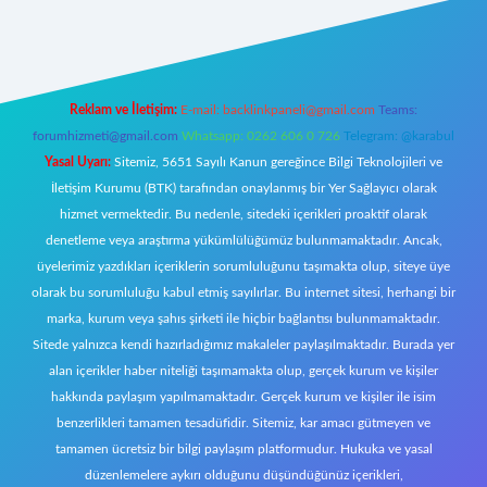
https://www.betexper.xyz/
elexbetgiris.org
Reklam ve İletişim:
E-mail:
backlinkpaneli@gmail.com
Teams:
forumhizmeti@gmail.com
Whatsapp: 0262 606 0 726
Telegram: @karabul
Yasal Uyarı:
Sitemiz, 5651 Sayılı Kanun gereğince Bilgi Teknolojileri ve
İletişim Kurumu (BTK) tarafından onaylanmış bir Yer Sağlayıcı olarak
hizmet vermektedir. Bu nedenle, sitedeki içerikleri proaktif olarak
denetleme veya araştırma yükümlülüğümüz bulunmamaktadır. Ancak,
üyelerimiz yazdıkları içeriklerin sorumluluğunu taşımakta olup, siteye üye
olarak bu sorumluluğu kabul etmiş sayılırlar. Bu internet sitesi, herhangi bir
marka, kurum veya şahıs şirketi ile hiçbir bağlantısı bulunmamaktadır.
Sitede yalnızca kendi hazırladığımız makaleler paylaşılmaktadır. Burada yer
alan içerikler haber niteliği taşımamakta olup, gerçek kurum ve kişiler
hakkında paylaşım yapılmamaktadır. Gerçek kurum ve kişiler ile isim
benzerlikleri tamamen tesadüfidir. Sitemiz, kar amacı gütmeyen ve
tamamen ücretsiz bir bilgi paylaşım platformudur. Hukuka ve yasal
düzenlemelere aykırı olduğunu düşündüğünüz içerikleri,