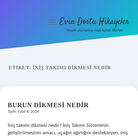
Evin Dostu Hikayeler
menüyü
aç
Yaşam alanlarına neşe katan fikirler!
Anasayfa
Gizlilik Politikası
ETIKET:
İNIŞ TAKIMI DIKMESI NEDIR
Yasal Uyarı
Hakkımızda
BURUN DIKMESI NEDIR
Tarih: Eylül 8, 2024
İniş takımı dikmesi nedir? İniş Takımı Sisteminin
geliştirilmesinin amacı, uçağın ağırlığını destekleyen, iniş