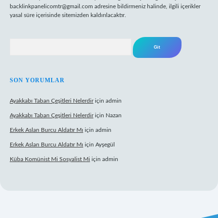
backlinkpanelicomtr@gmail.com
adresine bildirmeniz halinde, ilgili içerikler
yasal süre içerisinde sitemizden kaldırılacaktır.
Arama
SON YORUMLAR
Ayakkabı Taban Çeşitleri Nelerdir
için
admin
Ayakkabı Taban Çeşitleri Nelerdir
için
Nazan
Erkek Aslan Burcu Aldatır Mı
için
admin
Erkek Aslan Burcu Aldatır Mı
için
Ayşegül
Küba Komünist Mi Sosyalist Mi
için
admin