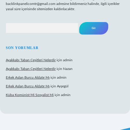
backlinkpanelicomtr@gmail.com
adresine bildirmeniz halinde, ilgili içerikler
yasal süre içerisinde sitemizden kaldırılacaktır.
Arama
SON YORUMLAR
Ayakkabı Taban Çeşitleri Nelerdir
için
admin
Ayakkabı Taban Çeşitleri Nelerdir
için
Nazan
Erkek Aslan Burcu Aldatır Mı
için
admin
Erkek Aslan Burcu Aldatır Mı
için
Ayşegül
Küba Komünist Mi Sosyalist Mi
için
admin