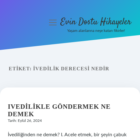
Evin Dostu Hikayeler
menüyü
aç
Yaşam alanlarına neşe katan fikirler!
Anasayfa
Gizlilik Politikası
ETIKET:
İVEDILIK DERECESI NEDIR
Yasal Uyarı
Hakkımızda
IVEDILIKLE GÖNDERMEK NE
DEMEK
Tarih: Eylül 26, 2024
İvediliğinden ne demek? I. Acele etmek, bir şeyin çabuk