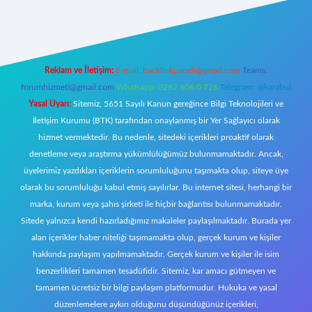
https://www.betexper.xyz/
elexbetgiris.org
Reklam ve İletişim:
E-mail:
backlinkpaneli@gmail.com
Teams:
forumhizmeti@gmail.com
Whatsapp: 0262 606 0 726
Telegram: @karabul
Yasal Uyarı:
Sitemiz, 5651 Sayılı Kanun gereğince Bilgi Teknolojileri ve
İletişim Kurumu (BTK) tarafından onaylanmış bir Yer Sağlayıcı olarak
hizmet vermektedir. Bu nedenle, sitedeki içerikleri proaktif olarak
denetleme veya araştırma yükümlülüğümüz bulunmamaktadır. Ancak,
üyelerimiz yazdıkları içeriklerin sorumluluğunu taşımakta olup, siteye üye
olarak bu sorumluluğu kabul etmiş sayılırlar. Bu internet sitesi, herhangi bir
marka, kurum veya şahıs şirketi ile hiçbir bağlantısı bulunmamaktadır.
Sitede yalnızca kendi hazırladığımız makaleler paylaşılmaktadır. Burada yer
alan içerikler haber niteliği taşımamakta olup, gerçek kurum ve kişiler
hakkında paylaşım yapılmamaktadır. Gerçek kurum ve kişiler ile isim
benzerlikleri tamamen tesadüfidir. Sitemiz, kar amacı gütmeyen ve
tamamen ücretsiz bir bilgi paylaşım platformudur. Hukuka ve yasal
düzenlemelere aykırı olduğunu düşündüğünüz içerikleri,