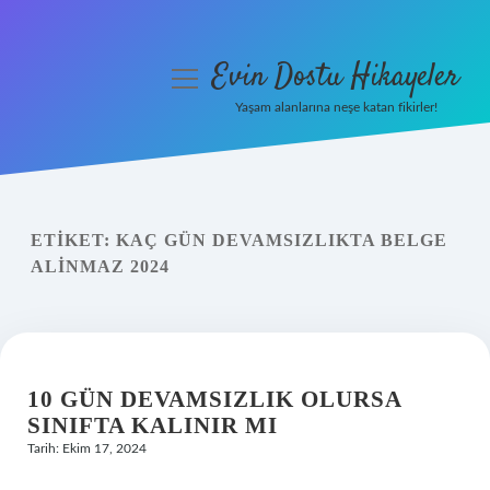
Evin Dostu Hikayeler
menüyü
aç
Yaşam alanlarına neşe katan fikirler!
Anasayfa
Gizlilik Politikası
ETIKET:
KAÇ GÜN DEVAMSIZLIKTA BELGE
Yasal Uyarı
ALINMAZ 2024
Hakkımızda
10 GÜN DEVAMSIZLIK OLURSA
SINIFTA KALINIR MI
Tarih: Ekim 17, 2024