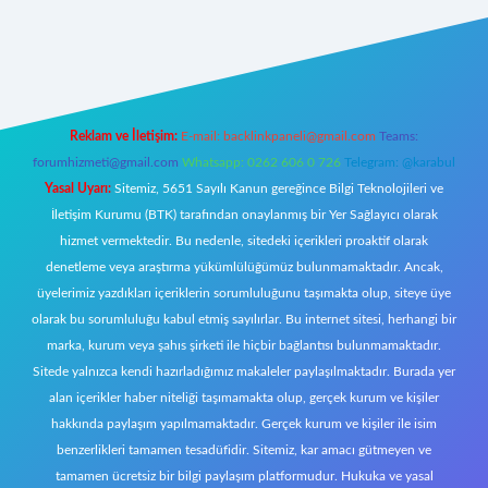
https://www.betexper.xyz/
elexbetgiris.org
Reklam ve İletişim:
E-mail:
backlinkpaneli@gmail.com
Teams:
forumhizmeti@gmail.com
Whatsapp: 0262 606 0 726
Telegram: @karabul
Yasal Uyarı:
Sitemiz, 5651 Sayılı Kanun gereğince Bilgi Teknolojileri ve
İletişim Kurumu (BTK) tarafından onaylanmış bir Yer Sağlayıcı olarak
hizmet vermektedir. Bu nedenle, sitedeki içerikleri proaktif olarak
denetleme veya araştırma yükümlülüğümüz bulunmamaktadır. Ancak,
üyelerimiz yazdıkları içeriklerin sorumluluğunu taşımakta olup, siteye üye
olarak bu sorumluluğu kabul etmiş sayılırlar. Bu internet sitesi, herhangi bir
marka, kurum veya şahıs şirketi ile hiçbir bağlantısı bulunmamaktadır.
Sitede yalnızca kendi hazırladığımız makaleler paylaşılmaktadır. Burada yer
alan içerikler haber niteliği taşımamakta olup, gerçek kurum ve kişiler
hakkında paylaşım yapılmamaktadır. Gerçek kurum ve kişiler ile isim
benzerlikleri tamamen tesadüfidir. Sitemiz, kar amacı gütmeyen ve
tamamen ücretsiz bir bilgi paylaşım platformudur. Hukuka ve yasal