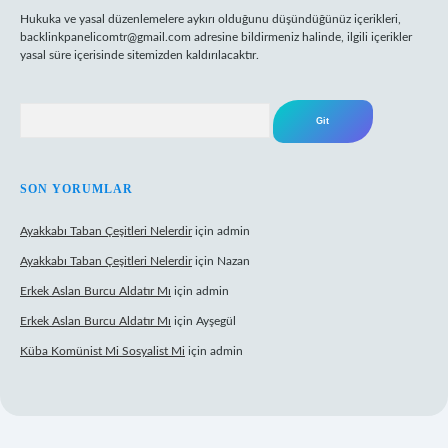
Hukuka ve yasal düzenlemelere aykırı olduğunu düşündüğünüz içerikleri,
backlinkpanelicomtr@gmail.com
adresine bildirmeniz halinde, ilgili içerikler
yasal süre içerisinde sitemizden kaldırılacaktır.
Arama
SON YORUMLAR
Ayakkabı Taban Çeşitleri Nelerdir
için
admin
Ayakkabı Taban Çeşitleri Nelerdir
için
Nazan
Erkek Aslan Burcu Aldatır Mı
için
admin
Erkek Aslan Burcu Aldatır Mı
için
Ayşegül
Küba Komünist Mi Sosyalist Mi
için
admin