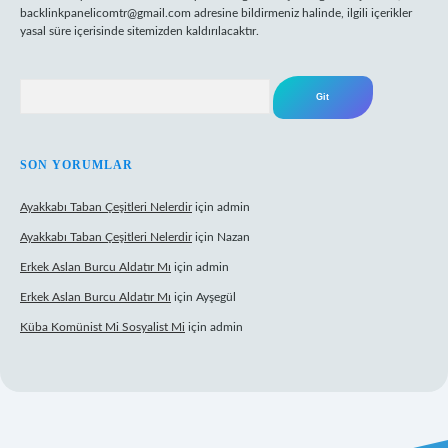
backlinkpanelicomtr@gmail.com
adresine bildirmeniz halinde, ilgili içerikler
yasal süre içerisinde sitemizden kaldırılacaktır.
Arama
SON YORUMLAR
Ayakkabı Taban Çeşitleri Nelerdir
için
admin
Ayakkabı Taban Çeşitleri Nelerdir
için
Nazan
Erkek Aslan Burcu Aldatır Mı
için
admin
Erkek Aslan Burcu Aldatır Mı
için
Ayşegül
Küba Komünist Mi Sosyalist Mi
için
admin