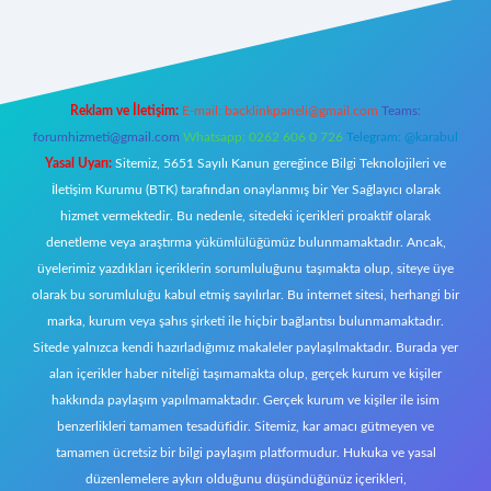
https://www.betexper.xyz/
elexbetgiris.org
Reklam ve İletişim:
E-mail:
backlinkpaneli@gmail.com
Teams:
forumhizmeti@gmail.com
Whatsapp: 0262 606 0 726
Telegram: @karabul
Yasal Uyarı:
Sitemiz, 5651 Sayılı Kanun gereğince Bilgi Teknolojileri ve
İletişim Kurumu (BTK) tarafından onaylanmış bir Yer Sağlayıcı olarak
hizmet vermektedir. Bu nedenle, sitedeki içerikleri proaktif olarak
denetleme veya araştırma yükümlülüğümüz bulunmamaktadır. Ancak,
üyelerimiz yazdıkları içeriklerin sorumluluğunu taşımakta olup, siteye üye
olarak bu sorumluluğu kabul etmiş sayılırlar. Bu internet sitesi, herhangi bir
marka, kurum veya şahıs şirketi ile hiçbir bağlantısı bulunmamaktadır.
Sitede yalnızca kendi hazırladığımız makaleler paylaşılmaktadır. Burada yer
alan içerikler haber niteliği taşımamakta olup, gerçek kurum ve kişiler
hakkında paylaşım yapılmamaktadır. Gerçek kurum ve kişiler ile isim
benzerlikleri tamamen tesadüfidir. Sitemiz, kar amacı gütmeyen ve
tamamen ücretsiz bir bilgi paylaşım platformudur. Hukuka ve yasal
düzenlemelere aykırı olduğunu düşündüğünüz içerikleri,