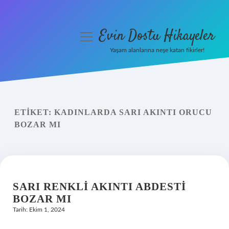
Evin Dostu Hikayeler
menüyü
aç
Yaşam alanlarına neşe katan fikirler!
Anasayfa
Gizlilik Politikası
ETIKET:
KADINLARDA SARI AKINTI ORUCU
Yasal Uyarı
BOZAR MI
Hakkımızda
SARI RENKLI AKINTI ABDESTI
BOZAR MI
Tarih: Ekim 1, 2024