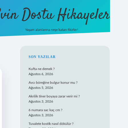
vin Dostu Hikayeler
Yaşam alanlarına neşe katan fikirler!
hiltonbet güncel giriş
https://w
SIDEBAR
SON YAZILAR
Kufta ne demek ?
Ağustos 6, 2026
Avcı böreğine bulgur konur mu ?
Ağustos 5, 2026
Akrilik tiner boyaya zarar verir mi ?
Ağustos 3, 2026
6 numara sac kaç cm ?
Ağustos 3, 2026
Tuvalete kostik nasıl dökülür ?