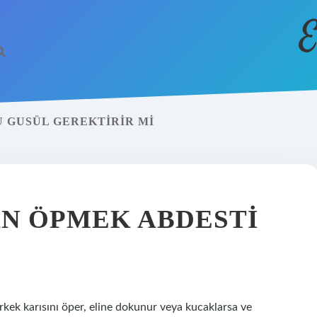
E
 GUSÜL GEREKTIRIR MI
AN ÖPMEK ABDESTI
rkek karısını öper, eline dokunur veya kucaklarsa ve