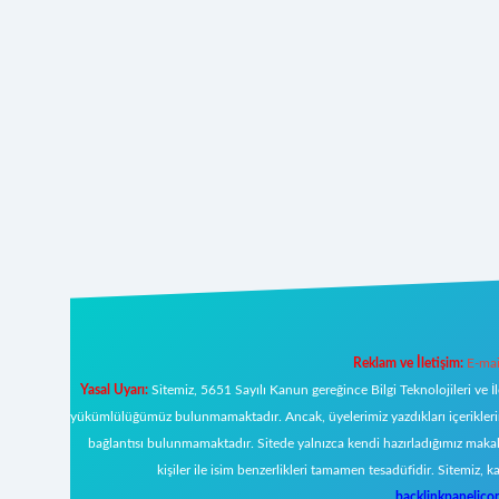
Reklam ve İletişim:
E-mai
Yasal Uyarı:
Sitemiz, 5651 Sayılı Kanun gereğince Bilgi Teknolojileri ve İ
yükümlülüğümüz bulunmamaktadır. Ancak, üyelerimiz yazdıkları içeriklerin s
bağlantısı bulunmamaktadır. Sitede yalnızca kendi hazırladığımız makal
kişiler ile isim benzerlikleri tamamen tesadüfidir. Sitemi
backlinkpanelic