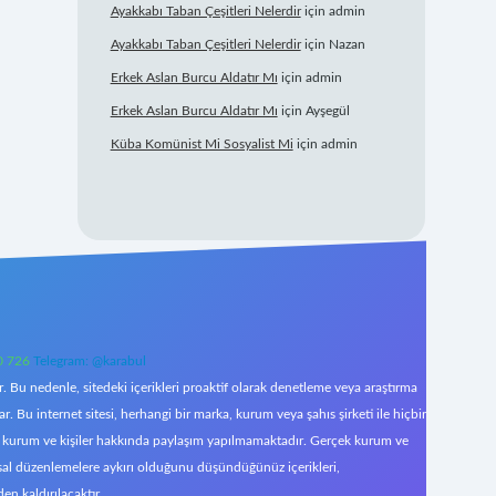
Ayakkabı Taban Çeşitleri Nelerdir
için
admin
Ayakkabı Taban Çeşitleri Nelerdir
için
Nazan
Erkek Aslan Burcu Aldatır Mı
için
admin
Erkek Aslan Burcu Aldatır Mı
için
Ayşegül
Küba Komünist Mi Sosyalist Mi
için
admin
0 726
Telegram: @karabul
 Bu nedenle, sitedeki içerikleri proaktif olarak denetleme veya araştırma
Bu internet sitesi, herhangi bir marka, kurum veya şahıs şirketi ile hiçbir
çek kurum ve kişiler hakkında paylaşım yapılmamaktadır. Gerçek kurum ve
asal düzenlemelere aykırı olduğunu düşündüğünüz içerikleri,
den kaldırılacaktır.