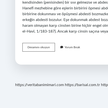
kendisinden (penisinden) bir sıvı gelmezse ve abdes
Hanefî mezhebine göre eşlerin birbirini öpmesi abd
birbirine dokunması ve öpüşmesi abdesti bozmazken
erkeğin abdesti bozulur. Eşe dokunmak abdest boza
haram olmayan karşı cinsten birine hiçbir engel olm
el-Havî, 1/183-187). Ancak karşı cinsin saçına ve
Eşini
Devamını okuyun
Yorum Bırak
Dudağından
Öpmek
Abdesti
Bozar
Mı
https://veritabanimimari.com
https://barisal.com.tr
http