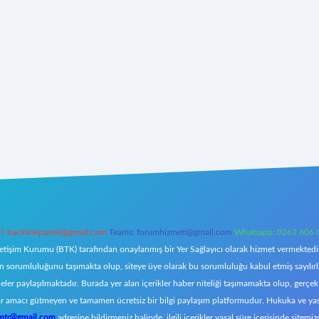
l:
backlinkpaneli@gmail.com
Teams:
forumhizmeti@gmail.com
Whatsapp: 0262 606 
letişim Kurumu (BTK) tarafından onaylanmış bir Yer Sağlayıcı olarak hizmet vermektedir.
orumluluğunu taşımakta olup, siteye üye olarak bu sorumluluğu kabul etmiş sayılırlar. 
eler paylaşılmaktadır. Burada yer alan içerikler haber niteliği taşımamakta olup, ger
z, kar amacı gütmeyen ve tamamen ücretsiz bir bilgi paylaşım platformudur. Hukuka ve y
omtr@gmail.com
adresine bildirmeniz halinde, ilgili içerikler yasal süre içerisinde sitemiz