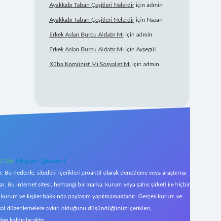
Ayakkabı Taban Çeşitleri Nelerdir
için
admin
Ayakkabı Taban Çeşitleri Nelerdir
için
Nazan
Erkek Aslan Burcu Aldatır Mı
için
admin
Erkek Aslan Burcu Aldatır Mı
için
Ayşegül
Küba Komünist Mi Sosyalist Mi
için
admin
0 726
Telegram: @karabul
 Bu nedenle, sitedeki içerikleri proaktif olarak denetleme veya araştırma
Bu internet sitesi, herhangi bir marka, kurum veya şahıs şirketi ile hiçbir
çek kurum ve kişiler hakkında paylaşım yapılmamaktadır. Gerçek kurum ve
asal düzenlemelere aykırı olduğunu düşündüğünüz içerikleri,
den kaldırılacaktır.