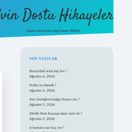
vin Dostu Hikayeler
Yaşam alanlarına neşe katan fikirler!
hiltonbet güncel giriş
https://w
SIDEBAR
SON YAZILAR
Bursa Bali arası kaç km ?
Ağustos 6, 2026
Kufta ne demek ?
Ağustos 6, 2026
Avcı böreğine bulgur konur mu ?
Ağustos 5, 2026
Akrilik tiner boyaya zarar verir mi ?
Ağustos 3, 2026
6 numara sac kaç cm ?