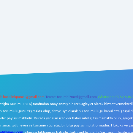
l:
backlinkpaneli@gmail.com
Teams:
forumhizmeti@gmail.com
Whatsapp: 0262 606 
letişim Kurumu (BTK) tarafından onaylanmış bir Yer Sağlayıcı olarak hizmet vermektedir.
orumluluğunu taşımakta olup, siteye üye olarak bu sorumluluğu kabul etmiş sayılırlar. 
eler paylaşılmaktadır. Burada yer alan içerikler haber niteliği taşımamakta olup, ger
z, kar amacı gütmeyen ve tamamen ücretsiz bir bilgi paylaşım platformudur. Hukuka ve y
omtr@gmail.com
adresine bildirmeniz halinde, ilgili içerikler yasal süre içerisinde sitemiz