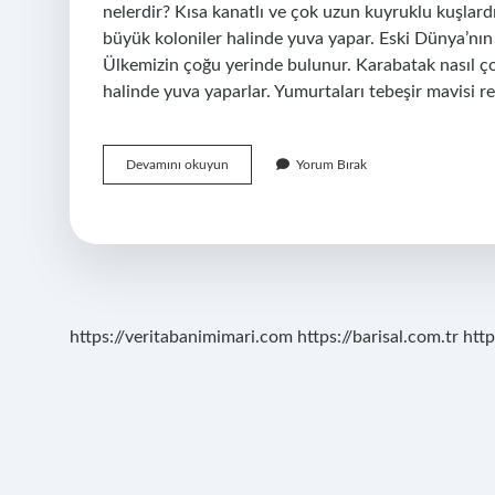
nelerdir? Kısa kanatlı ve çok uzun kuyruklu kuşlardı
büyük koloniler halinde yuva yapar. Eski Dünya’nın 
Ülkemizin çoğu yerinde bulunur. Karabatak nasıl ço
halinde yuva yaparlar. Yumurtaları tebeşir mavisi re
Karabatak
Devamını okuyun
Yorum Bırak
Kuşu
Göç
Eder
Mi
https://veritabanimimari.com
https://barisal.com.tr
http