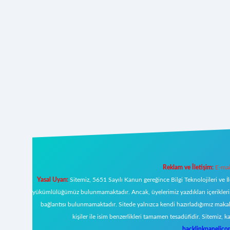
Reklam ve İletişim:
E-mai
Yasal Uyarı:
Sitemiz, 5651 Sayılı Kanun gereğince Bilgi Teknolojileri ve İ
yükümlülüğümüz bulunmamaktadır. Ancak, üyelerimiz yazdıkları içeriklerin s
bağlantısı bulunmamaktadır. Sitede yalnızca kendi hazırladığımız makal
kişiler ile isim benzerlikleri tamamen tesadüfidir. Sitemi
backlinkpanelic