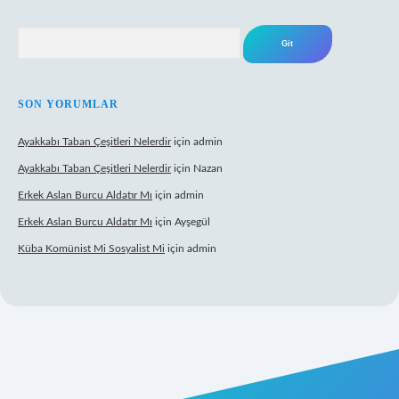
Arama
SON YORUMLAR
Ayakkabı Taban Çeşitleri Nelerdir
için
admin
Ayakkabı Taban Çeşitleri Nelerdir
için
Nazan
Erkek Aslan Burcu Aldatır Mı
için
admin
Erkek Aslan Burcu Aldatır Mı
için
Ayşegül
Küba Komünist Mi Sosyalist Mi
için
admin
https://www.betexper.xyz/
elexbetgiris.org