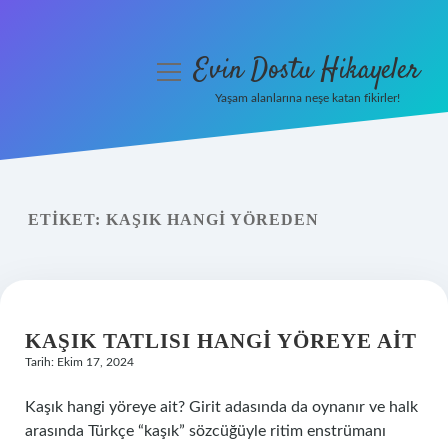
Evin Dostu Hikayeler
menüyü
aç
Yaşam alanlarına neşe katan fikirler!
Anasayfa
Gizlilik Politikası
ETIKET:
KAŞIK HANGI YÖREDEN
Yasal Uyarı
Hakkımızda
KAŞIK TATLISI HANGI YÖREYE AIT
Tarih: Ekim 17, 2024
Kaşık hangi yöreye ait? Girit adasında da oynanır ve halk
arasında Türkçe “kaşık” sözcüğüyle ritim enstrümanı