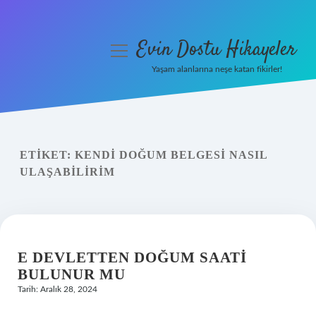
Evin Dostu Hikayeler
menüyü
aç
Yaşam alanlarına neşe katan fikirler!
Anasayfa
Gizlilik Politikası
ETIKET:
KENDI DOĞUM BELGESI NASIL
Yasal Uyarı
ULAŞABILIRIM
Hakkımızda
E DEVLETTEN DOĞUM SAATI
BULUNUR MU
Tarih: Aralık 28, 2024