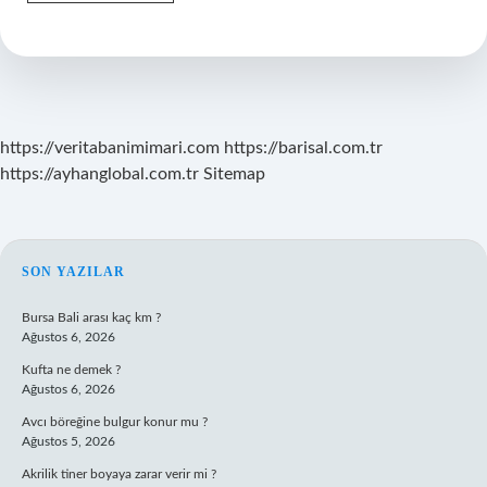
Devletten
Doğum
Saati
Bulunur
Mu
https://veritabanimimari.com
https://barisal.com.tr
https://ayhanglobal.com.tr
Sitemap
SIDEBAR
SON YAZILAR
Bursa Bali arası kaç km ?
Ağustos 6, 2026
Kufta ne demek ?
Ağustos 6, 2026
Avcı böreğine bulgur konur mu ?
Ağustos 5, 2026
Akrilik tiner boyaya zarar verir mi ?