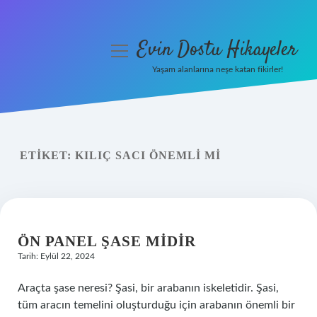
Evin Dostu Hikayeler
menüyü
aç
Yaşam alanlarına neşe katan fikirler!
Anasayfa
Gizlilik Politikası
ETIKET:
KILIÇ SACI ÖNEMLI MI
Yasal Uyarı
Hakkımızda
ÖN PANEL ŞASE MIDIR
Tarih: Eylül 22, 2024
Araçta şase neresi? Şasi, bir arabanın iskeletidir. Şasi,
tüm aracın temelini oluşturduğu için arabanın önemli bir