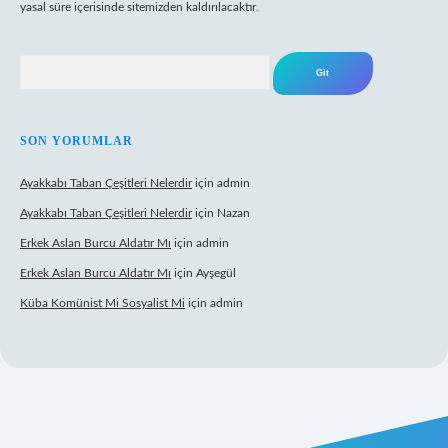
yasal süre içerisinde sitemizden kaldırılacaktır.
Arama
SON YORUMLAR
Ayakkabı Taban Çeşitleri Nelerdir
için
admin
Ayakkabı Taban Çeşitleri Nelerdir
için
Nazan
Erkek Aslan Burcu Aldatır Mı
için
admin
Erkek Aslan Burcu Aldatır Mı
için
Ayşegül
Küba Komünist Mi Sosyalist Mi
için
admin
https://www.betexper.xyz/
elexbetgiris.org