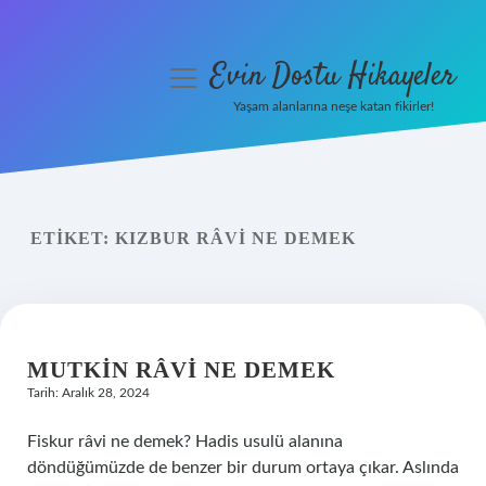
Evin Dostu Hikayeler
menüyü
aç
Yaşam alanlarına neşe katan fikirler!
Anasayfa
Gizlilik Politikası
ETIKET:
KIZBUR RÂVI NE DEMEK
Yasal Uyarı
Hakkımızda
MUTKIN RÂVI NE DEMEK
Tarih: Aralık 28, 2024
Fiskur râvi ne demek? Hadis usulü alanına
döndüğümüzde de benzer bir durum ortaya çıkar. Aslında