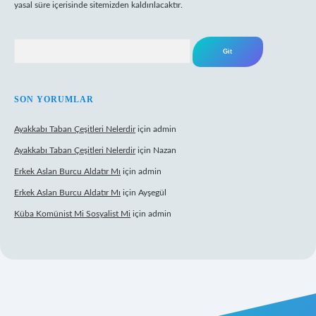
yasal süre içerisinde sitemizden kaldırılacaktır.
Arama
SON YORUMLAR
Ayakkabı Taban Çeşitleri Nelerdir
için
admin
Ayakkabı Taban Çeşitleri Nelerdir
için
Nazan
Erkek Aslan Burcu Aldatır Mı
için
admin
Erkek Aslan Burcu Aldatır Mı
için
Ayşegül
Küba Komünist Mi Sosyalist Mi
için
admin
https://www.betexper.xyz/
elexbetgiris.org