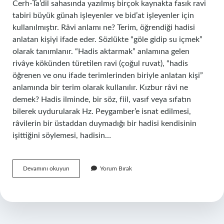
Cerh-Ta’dil sahasında yazılmış birçok kaynakta fasık ravi
tabiri büyük günah işleyenler ve bid’at işleyenler için
kullanılmıştır. Râvi anlamı ne? Terim, öğrendiği hadisi
anlatan kişiyi ifade eder. Sözlükte “göle gidip su içmek”
olarak tanımlanır. “Hadis aktarmak” anlamına gelen
rivâye kökünden türetilen ravi (çoğul ruvat), “hadis
öğrenen ve onu ifade terimlerinden biriyle anlatan kişi”
anlamında bir terim olarak kullanılır. Kızbur râvi ne
demek? Hadis ilminde, bir söz, fiil, vasıf veya sıfatın
bilerek uydurularak Hz. Peygamber’e isnat edilmesi,
râvilerin bir üstaddan duymadığı bir hadisi kendisinin
işittiğini söylemesi, hadisin…
Mutkin
Devamını okuyun
Yorum Bırak
Râvi
Ne
Demek