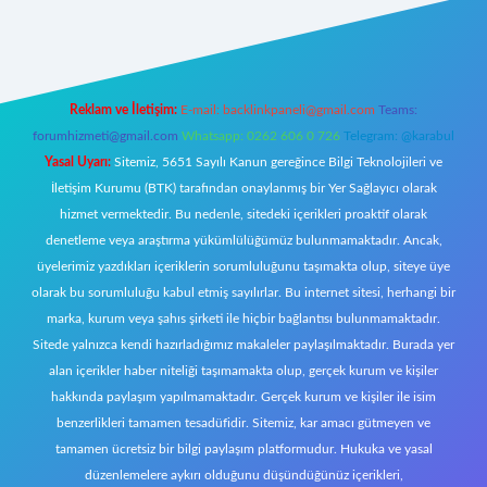
https://www.betexper.xyz/
elexbetgiris.org
Reklam ve İletişim:
E-mail:
backlinkpaneli@gmail.com
Teams:
forumhizmeti@gmail.com
Whatsapp: 0262 606 0 726
Telegram: @karabul
Yasal Uyarı:
Sitemiz, 5651 Sayılı Kanun gereğince Bilgi Teknolojileri ve
İletişim Kurumu (BTK) tarafından onaylanmış bir Yer Sağlayıcı olarak
hizmet vermektedir. Bu nedenle, sitedeki içerikleri proaktif olarak
denetleme veya araştırma yükümlülüğümüz bulunmamaktadır. Ancak,
üyelerimiz yazdıkları içeriklerin sorumluluğunu taşımakta olup, siteye üye
olarak bu sorumluluğu kabul etmiş sayılırlar. Bu internet sitesi, herhangi bir
marka, kurum veya şahıs şirketi ile hiçbir bağlantısı bulunmamaktadır.
Sitede yalnızca kendi hazırladığımız makaleler paylaşılmaktadır. Burada yer
alan içerikler haber niteliği taşımamakta olup, gerçek kurum ve kişiler
hakkında paylaşım yapılmamaktadır. Gerçek kurum ve kişiler ile isim
benzerlikleri tamamen tesadüfidir. Sitemiz, kar amacı gütmeyen ve
tamamen ücretsiz bir bilgi paylaşım platformudur. Hukuka ve yasal
düzenlemelere aykırı olduğunu düşündüğünüz içerikleri,