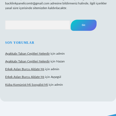
backlinkpanelicomtr@gmail.com
adresine bildirmeniz halinde, ilgili içerikler
yasal süre içerisinde sitemizden kaldırılacaktır.
Arama
SON YORUMLAR
Ayakkabı Taban Çeşitleri Nelerdir
için
admin
Ayakkabı Taban Çeşitleri Nelerdir
için
Nazan
Erkek Aslan Burcu Aldatır Mı
için
admin
Erkek Aslan Burcu Aldatır Mı
için
Ayşegül
Küba Komünist Mi Sosyalist Mi
için
admin