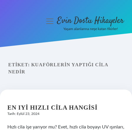
Evin Dostu Hikayeler
menüyü
aç
Yaşam alanlarına neşe katan fikirler!
Anasayfa
Gizlilik Politikası
ETIKET:
KUAFÖRLERIN YAPTIĞI CILA
Yasal Uyarı
NEDIR
Hakkımızda
EN IYI HIZLI CILA HANGISI
Tarih: Eylül 23, 2024
Hızlı cila işe yarıyor mu? Evet, hızlı cila boyayı UV ışınları,