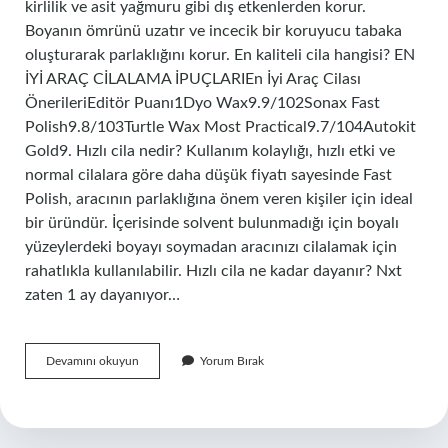
kirlilik ve asit yağmuru gibi dış etkenlerden korur.
Boyanın ömrünü uzatır ve incecik bir koruyucu tabaka
oluşturarak parlaklığını korur. En kaliteli cila hangisi? EN
İYİ ARAÇ CİLALAMA İPUÇLARIEn İyi Araç Cilası
ÖnerileriEditör Puanı1Dyo Wax9.9/102Sonax Fast
Polish9.8/103Turtle Wax Most Practical9.7/104Autokit
Gold9. Hızlı cila nedir? Kullanım kolaylığı, hızlı etki ve
normal cilalara göre daha düşük fiyatı sayesinde Fast
Polish, aracının parlaklığına önem veren kişiler için ideal
bir üründür. İçerisinde solvent bulunmadığı için boyalı
yüzeylerdeki boyayı soymadan aracınızı cilalamak için
rahatlıkla kullanılabilir. Hızlı cila ne kadar dayanır? Nxt
zaten 1 ay dayanıyor…
En
Devamını okuyun
Yorum Bırak
Iyi
Hızlı
Cila
Hangisi