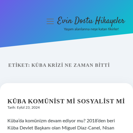
Evin Dostu Hikayeler
menüyü
aç
Yaşam alanlarına neşe katan fikirler!
Anasayfa
Gizlilik Politikası
ETIKET:
KÜBA KRIZI NE ZAMAN BITTI
Yasal Uyarı
Hakkımızda
KÜBA KOMÜNIST MI SOSYALIST MI
Tarih: Eylül 23, 2024
Küba’da komünizm devam ediyor mu? 2018’den beri
Küba Devlet Başkanı olan Miguel Díaz-Canel, Nisan