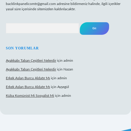
backlinkpanelicomtr@gmail.com
adresine bildirmeniz halinde, ilgili içerikler
yasal süre içerisinde sitemizden kaldırılacaktır.
Arama
SON YORUMLAR
Ayakkabı Taban Çeşitleri Nelerdir
için
admin
Ayakkabı Taban Çeşitleri Nelerdir
için
Nazan
Erkek Aslan Burcu Aldatır Mı
için
admin
Erkek Aslan Burcu Aldatır Mı
için
Ayşegül
Küba Komünist Mi Sosyalist Mi
için
admin