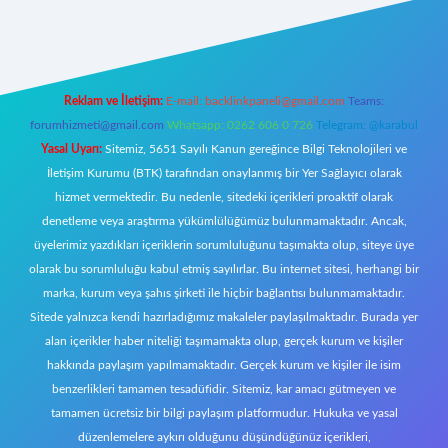
https://www.betexper.xyz/
elexbetgiris.org
Reklam ve İletişim:
E-mail:
backlinkpaneli@gmail.com
Teams:
forumhizmeti@gmail.com
Whatsapp: 0262 606 0 726
Telegram: @karabul
Yasal Uyarı:
Sitemiz, 5651 Sayılı Kanun gereğince Bilgi Teknolojileri ve
İletişim Kurumu (BTK) tarafından onaylanmış bir Yer Sağlayıcı olarak
hizmet vermektedir. Bu nedenle, sitedeki içerikleri proaktif olarak
denetleme veya araştırma yükümlülüğümüz bulunmamaktadır. Ancak,
üyelerimiz yazdıkları içeriklerin sorumluluğunu taşımakta olup, siteye üye
olarak bu sorumluluğu kabul etmiş sayılırlar. Bu internet sitesi, herhangi bir
marka, kurum veya şahıs şirketi ile hiçbir bağlantısı bulunmamaktadır.
Sitede yalnızca kendi hazırladığımız makaleler paylaşılmaktadır. Burada yer
alan içerikler haber niteliği taşımamakta olup, gerçek kurum ve kişiler
hakkında paylaşım yapılmamaktadır. Gerçek kurum ve kişiler ile isim
benzerlikleri tamamen tesadüfidir. Sitemiz, kar amacı gütmeyen ve
tamamen ücretsiz bir bilgi paylaşım platformudur. Hukuka ve yasal
düzenlemelere aykırı olduğunu düşündüğünüz içerikleri,