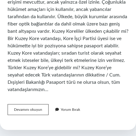
erişimi mevcuttur, ancak yalnızca özel izinle. Çoğunlukla
hükümet amaçları için kullanılır, ancak yabancılar
tarafından da kullanılır. Ülkede, büyük kurumlar arasında
fiber optik bağlantılar da dahil olmak üzere bazı geniş
bant altyapısı vardır. Kuzey Koreliler ülkeden çıkabilir mi?
Bir Kuzey Kore vatandaşı, Kore İşçi Partisi üyesi ise ve
hükümette iyi bir pozisyona sahipse pasaport alabilir.
Kuzey Kore vatandaşları; sıradan turist olarak seyahat
etmek isteseler bile, ülkeyi terk etmelerine izin verilmez.
Türkler Kuzey Kore’ye gidebilir mi? Kuzey Kore’ye
seyahat edecek Türk vatandaşlarının dikkatine / Cum.
Dışişleri Bakanlığı Pasaport türü ne olursa olsun, tüm
vatandaşlarımızın…
Kuzey
Devamını okuyun
Yorum Bırak
Kore
De
Internet
Kullanımı