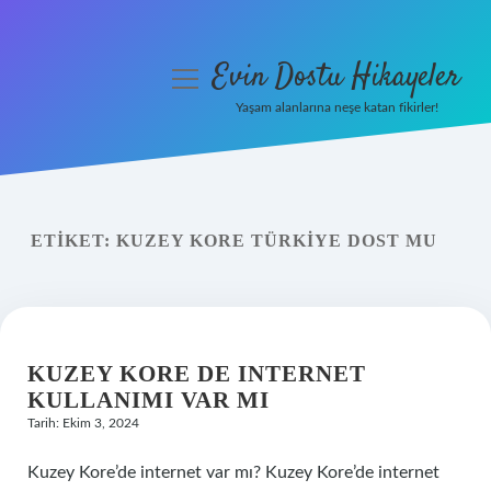
Evin Dostu Hikayeler
menüyü
aç
Yaşam alanlarına neşe katan fikirler!
Anasayfa
Gizlilik Politikası
ETIKET:
KUZEY KORE TÜRKIYE DOST MU
Yasal Uyarı
Hakkımızda
KUZEY KORE DE INTERNET
KULLANIMI VAR MI
Tarih: Ekim 3, 2024
Kuzey Kore’de internet var mı? Kuzey Kore’de internet