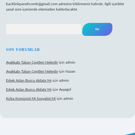
backlinkpanelicomtr@gmail.com
adresine bildirmeniz halinde, ilgili içerikler
yasal süre içerisinde sitemizden kaldırılacaktır.
Arama
SON YORUMLAR
Ayakkabı Taban Çeşitleri Nelerdir
için
admin
Ayakkabı Taban Çeşitleri Nelerdir
için
Nazan
Erkek Aslan Burcu Aldatır Mı
için
admin
Erkek Aslan Burcu Aldatır Mı
için
Ayşegül
Küba Komünist Mi Sosyalist Mi
için
admin