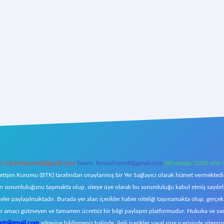
l:
backlinkpaneli@gmail.com
Teams:
forumhizmeti@gmail.com
Whatsapp: 0262 606 
letişim Kurumu (BTK) tarafından onaylanmış bir Yer Sağlayıcı olarak hizmet vermektedir.
orumluluğunu taşımakta olup, siteye üye olarak bu sorumluluğu kabul etmiş sayılırlar. 
eler paylaşılmaktadır. Burada yer alan içerikler haber niteliği taşımamakta olup, ger
z, kar amacı gütmeyen ve tamamen ücretsiz bir bilgi paylaşım platformudur. Hukuka ve y
omtr@gmail.com
adresine bildirmeniz halinde, ilgili içerikler yasal süre içerisinde sitemiz