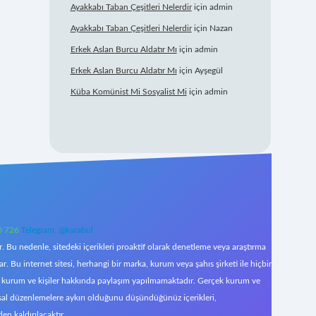
Ayakkabı Taban Çeşitleri Nelerdir
için
admin
Ayakkabı Taban Çeşitleri Nelerdir
için
Nazan
Erkek Aslan Burcu Aldatır Mı
için
admin
Erkek Aslan Burcu Aldatır Mı
için
Ayşegül
Küba Komünist Mi Sosyalist Mi
için
admin
0 726
Telegram: @karabul
 Bu nedenle, sitedeki içerikleri proaktif olarak denetleme veya araştırma
Bu internet sitesi, herhangi bir marka, kurum veya şahıs şirketi ile hiçbir
çek kurum ve kişiler hakkında paylaşım yapılmamaktadır. Gerçek kurum ve
asal düzenlemelere aykırı olduğunu düşündüğünüz içerikleri,
den kaldırılacaktır.