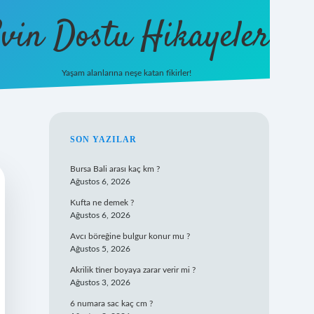
vin Dostu Hikayeler
Yaşam alanlarına neşe katan fikirler!
hiltonbet güncel giriş
https:/
SIDEBAR
SON YAZILAR
Bursa Bali arası kaç km ?
Ağustos 6, 2026
Kufta ne demek ?
Ağustos 6, 2026
Avcı böreğine bulgur konur mu ?
Ağustos 5, 2026
Akrilik tiner boyaya zarar verir mi ?
Ağustos 3, 2026
6 numara sac kaç cm ?