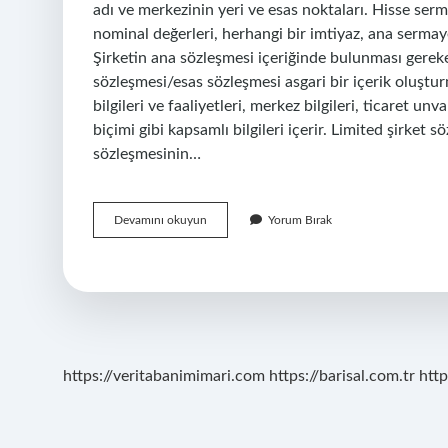
adı ve merkezinin yeri ve esas noktaları. Hisse serm
nominal değerleri, herhangi bir imtiyaz, ana sermay
Şirketin ana sözleşmesi içeriğinde bulunması gereke
sözleşmesi/esas sözleşmesi asgari bir içerik oluşt
bilgileri ve faaliyetleri, merkez bilgileri, ticaret un
biçimi gibi kapsamlı bilgileri içerir. Limited şirke
sözleşmesinin…
Limited
Devamını okuyun
Yorum Bırak
Şirket
Ana
Sözleşmesi
Ne
Yazılması
Zorunlu
Kayıtlar
https://veritabanimimari.com
https://barisal.com.tr
http