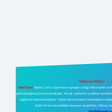
Reklam ve İletişim:
E-mai
Yasal Uyarı:
Sitemiz, 5651 Sayılı Kanun gereğince Bilgi Teknolojileri ve İ
yükümlülüğümüz bulunmamaktadır. Ancak, üyelerimiz yazdıkları içeriklerin s
bağlantısı bulunmamaktadır. Sitede yalnızca kendi hazırladığımız makal
kişiler ile isim benzerlikleri tamamen tesadüfidir. Sitemi
backlinkpanelic