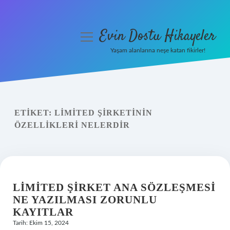
Evin Dostu Hikayeler
menüyü
aç
Yaşam alanlarına neşe katan fikirler!
Anasayfa
Gizlilik Politikası
ETIKET:
LIMITED ŞIRKETININ
Yasal Uyarı
ÖZELLIKLERI NELERDIR
Hakkımızda
LIMITED ŞIRKET ANA SÖZLEŞMESI
NE YAZILMASI ZORUNLU
KAYITLAR
Tarih: Ekim 15, 2024