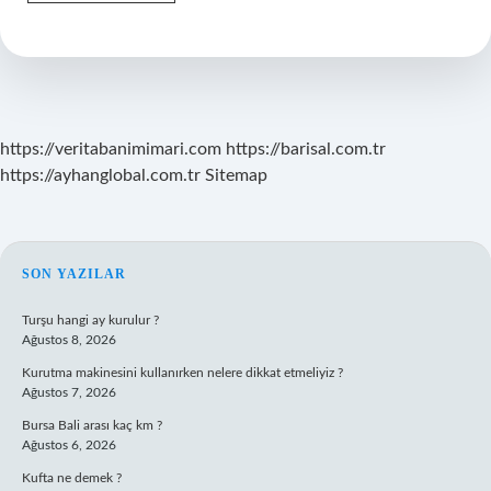
Şirket
Ana
Sözleşmesi
Ne
Yazılması
Zorunlu
Kayıtlar
https://veritabanimimari.com
https://barisal.com.tr
https://ayhanglobal.com.tr
Sitemap
SIDEBAR
SON YAZILAR
Turşu hangi ay kurulur ?
Ağustos 8, 2026
Kurutma makinesini kullanırken nelere dikkat etmeliyiz ?
Ağustos 7, 2026
Bursa Bali arası kaç km ?
Ağustos 6, 2026
Kufta ne demek ?