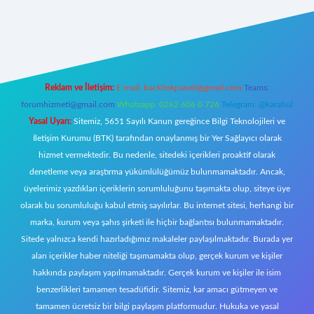
ş
https://www.betexper.xyz/
elexbetgiris.org
Reklam ve İletişim:
E-mail:
backlinkpaneli@gmail.com
Teams:
forumhizmeti@gmail.com
Whatsapp: 0262 606 0 726
Telegram: @karabul
Yasal Uyarı:
Sitemiz, 5651 Sayılı Kanun gereğince Bilgi Teknolojileri ve
İletişim Kurumu (BTK) tarafından onaylanmış bir Yer Sağlayıcı olarak
hizmet vermektedir. Bu nedenle, sitedeki içerikleri proaktif olarak
denetleme veya araştırma yükümlülüğümüz bulunmamaktadır. Ancak,
üyelerimiz yazdıkları içeriklerin sorumluluğunu taşımakta olup, siteye üye
olarak bu sorumluluğu kabul etmiş sayılırlar. Bu internet sitesi, herhangi bir
marka, kurum veya şahıs şirketi ile hiçbir bağlantısı bulunmamaktadır.
Sitede yalnızca kendi hazırladığımız makaleler paylaşılmaktadır. Burada yer
alan içerikler haber niteliği taşımamakta olup, gerçek kurum ve kişiler
hakkında paylaşım yapılmamaktadır. Gerçek kurum ve kişiler ile isim
benzerlikleri tamamen tesadüfidir. Sitemiz, kar amacı gütmeyen ve
tamamen ücretsiz bir bilgi paylaşım platformudur. Hukuka ve yasal