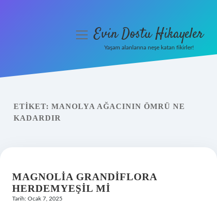
Evin Dostu Hikayeler
menüyü
aç
Yaşam alanlarına neşe katan fikirler!
Anasayfa
Gizlilik Politikası
ETIKET:
MANOLYA AĞACININ ÖMRÜ NE
Yasal Uyarı
KADARDIR
Hakkımızda
MAGNOLIA GRANDIFLORA
HERDEMYEŞIL MI
Tarih: Ocak 7, 2025