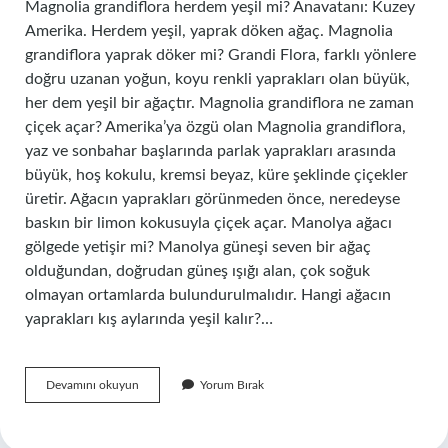
Magnolia grandiflora herdem yeşil mi? Anavatanı: Kuzey
Amerika. Herdem yeşil, yaprak döken ağaç. Magnolia
grandiflora yaprak döker mi? Grandi Flora, farklı yönlere
doğru uzanan yoğun, koyu renkli yaprakları olan büyük,
her dem yeşil bir ağaçtır. Magnolia grandiflora ne zaman
çiçek açar? Amerika’ya özgü olan Magnolia grandiflora,
yaz ve sonbahar başlarında parlak yaprakları arasında
büyük, hoş kokulu, kremsi beyaz, küre şeklinde çiçekler
üretir. Ağacın yaprakları görünmeden önce, neredeyse
baskın bir limon kokusuyla çiçek açar. Manolya ağacı
gölgede yetişir mi? Manolya güneşi seven bir ağaç
olduğundan, doğrudan güneş ışığı alan, çok soğuk
olmayan ortamlarda bulundurulmalıdır. Hangi ağacın
yaprakları kış aylarında yeşil kalır?…
Magnolia
Devamını okuyun
Yorum Bırak
Grandiflora
Herdemyeşil
Mi