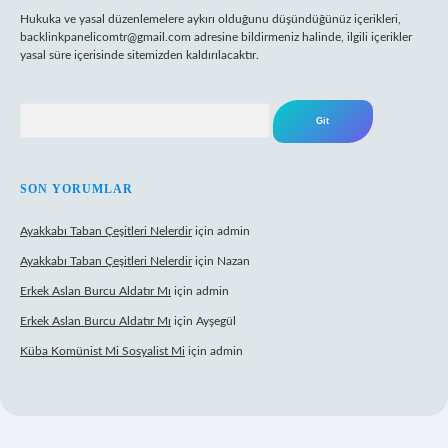
Hukuka ve yasal düzenlemelere aykırı olduğunu düşündüğünüz içerikleri,
backlinkpanelicomtr@gmail.com
adresine bildirmeniz halinde, ilgili içerikler
yasal süre içerisinde sitemizden kaldırılacaktır.
Arama
SON YORUMLAR
Ayakkabı Taban Çeşitleri Nelerdir
için
admin
Ayakkabı Taban Çeşitleri Nelerdir
için
Nazan
Erkek Aslan Burcu Aldatır Mı
için
admin
Erkek Aslan Burcu Aldatır Mı
için
Ayşegül
Küba Komünist Mi Sosyalist Mi
için
admin