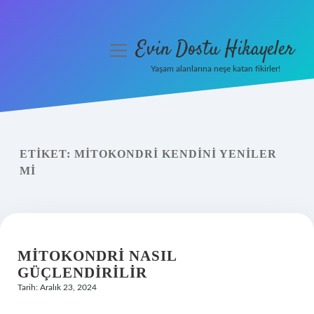
Evin Dostu Hikayeler
menüyü
aç
Yaşam alanlarına neşe katan fikirler!
Anasayfa
Gizlilik Politikası
ETIKET:
MITOKONDRI KENDINI YENILER
Yasal Uyarı
MI
Hakkımızda
MITOKONDRI NASIL
GÜÇLENDIRILIR
Tarih: Aralık 23, 2024