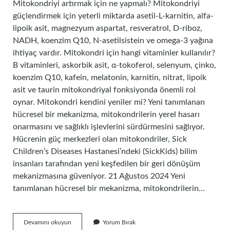
Mitokondriyi artırmak için ne yapmalı? Mitokondriyi
güçlendirmek için yeterli miktarda asetil-L-karnitin, alfa-
lipoik asit, magnezyum aspartat, resveratrol, D-riboz,
NADH, koenzim Q10, N-asetilsistein ve omega-3 yağına
ihtiyaç vardır. Mitokondri için hangi vitaminler kullanılır?
B vitaminleri, askorbik asit, α-tokoferol, selenyum, çinko,
koenzim Q10, kafein, melatonin, karnitin, nitrat, lipoik
asit ve taurin mitokondriyal fonksiyonda önemli rol
oynar. Mitokondri kendini yeniler mi? Yeni tanımlanan
hücresel bir mekanizma, mitokondrilerin yerel hasarı
onarmasını ve sağlıklı işlevlerini sürdürmesini sağlıyor.
Hücrenin güç merkezleri olan mitokondriler, Sick
Children’s Diseases Hastanesi’ndeki (SickKids) bilim
insanları tarafından yeni keşfedilen bir geri dönüşüm
mekanizmasına güveniyor. 21 Ağustos 2024 Yeni
tanımlanan hücresel bir mekanizma, mitokondrilerin…
Mitokondri
Devamını okuyun
Yorum Bırak