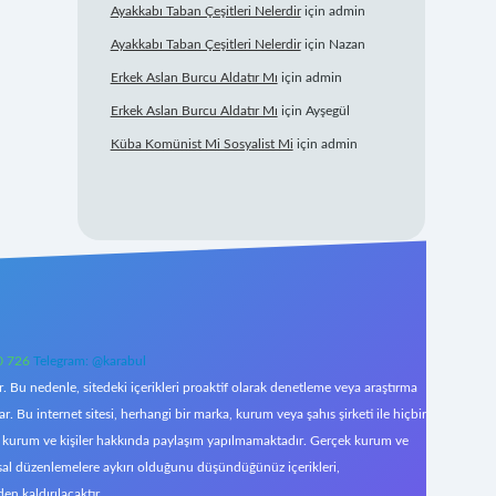
Ayakkabı Taban Çeşitleri Nelerdir
için
admin
Ayakkabı Taban Çeşitleri Nelerdir
için
Nazan
Erkek Aslan Burcu Aldatır Mı
için
admin
Erkek Aslan Burcu Aldatır Mı
için
Ayşegül
Küba Komünist Mi Sosyalist Mi
için
admin
0 726
Telegram: @karabul
 Bu nedenle, sitedeki içerikleri proaktif olarak denetleme veya araştırma
Bu internet sitesi, herhangi bir marka, kurum veya şahıs şirketi ile hiçbir
çek kurum ve kişiler hakkında paylaşım yapılmamaktadır. Gerçek kurum ve
asal düzenlemelere aykırı olduğunu düşündüğünüz içerikleri,
den kaldırılacaktır.