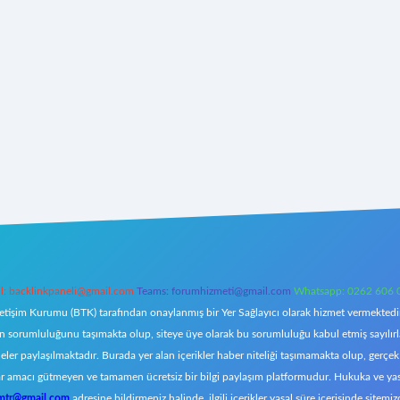
l:
backlinkpaneli@gmail.com
Teams:
forumhizmeti@gmail.com
Whatsapp: 0262 606 
letişim Kurumu (BTK) tarafından onaylanmış bir Yer Sağlayıcı olarak hizmet vermektedir.
orumluluğunu taşımakta olup, siteye üye olarak bu sorumluluğu kabul etmiş sayılırlar. 
eler paylaşılmaktadır. Burada yer alan içerikler haber niteliği taşımamakta olup, ger
z, kar amacı gütmeyen ve tamamen ücretsiz bir bilgi paylaşım platformudur. Hukuka ve y
omtr@gmail.com
adresine bildirmeniz halinde, ilgili içerikler yasal süre içerisinde sitemiz