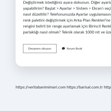
Değiştirmek istediğiniz ayara dokunun. Diğer ayarla
yapabilirim? Başlat > Ayarlar > Sistem > Ekran’ı se
nasıl düzeltilir? Telefonunuzda Ayarlar uygulamasın
renk paletini değiştirmek için Arka Plan Renkleri’ne
rengini belirli bir renge ayarlamak için Birincil Ren
parlaklığı nasıl olmalı? Teknik olarak 1000 nit ve üze
Telefonun
Devamını okuyun
Yorum Bırak
Ekran
Ayarları
Nasıl
Yapılır
https://veritabanimimari.com
https://barisal.com.tr
http