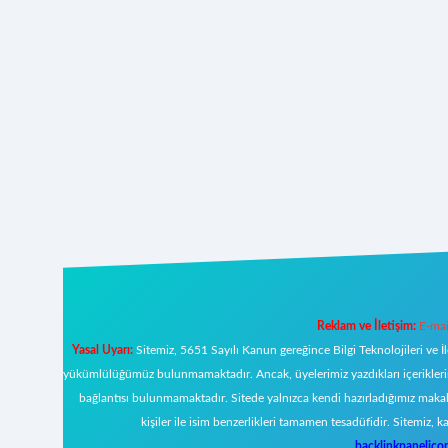
Reklam ve İletişim:
E-mai
Yasal Uyarı:
Sitemiz, 5651 Sayılı Kanun gereğince Bilgi Teknolojileri ve İ
yükümlülüğümüz bulunmamaktadır. Ancak, üyelerimiz yazdıkları içeriklerin s
bağlantısı bulunmamaktadır. Sitede yalnızca kendi hazırladığımız makal
kişiler ile isim benzerlikleri tamamen tesadüfidir. Sitemi
backlinkpanelic