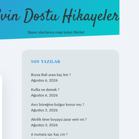
vin Dostu Hikayeler
Yaşam alanlarına neşe katan fikirler!
hiltonbet güncel giriş
https://w
SIDEBAR
SON YAZILAR
Bursa Bali arası kaç km ?
Ağustos 6, 2026
Kufta ne demek ?
Ağustos 6, 2026
Avcı böreğine bulgur konur mu ?
Ağustos 5, 2026
Akrilik tiner boyaya zarar verir mi ?
Ağustos 3, 2026
6 numara sac kaç cm ?