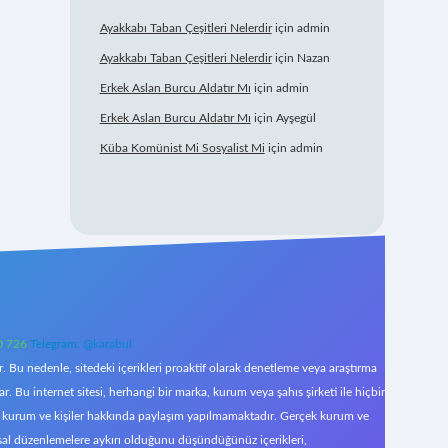
Ayakkabı Taban Çeşitleri Nelerdir
için
admin
Ayakkabı Taban Çeşitleri Nelerdir
için
Nazan
Erkek Aslan Burcu Aldatır Mı
için
admin
Erkek Aslan Burcu Aldatır Mı
için
Ayşegül
Küba Komünist Mi Sosyalist Mi
için
admin
0 726
Telegram: @karabul
 Bu nedenle, sitedeki içerikleri proaktif olarak denetleme veya araştırma
Bu internet sitesi, herhangi bir marka, kurum veya şahıs şirketi ile hiçbir
çek kurum ve kişiler hakkında paylaşım yapılmamaktadır. Gerçek kurum ve
asal düzenlemelere aykırı olduğunu düşündüğünüz içerikleri,