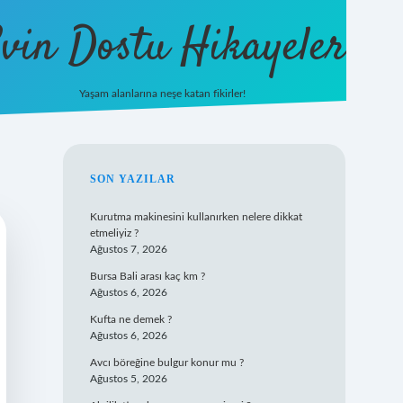
vin Dostu Hikayeler
Yaşam alanlarına neşe katan fikirler!
hiltonbet güncel giriş
https://w
SIDEBAR
SON YAZILAR
Kurutma makinesini kullanırken nelere dikkat
etmeliyiz ?
Ağustos 7, 2026
Bursa Bali arası kaç km ?
Ağustos 6, 2026
Kufta ne demek ?
Ağustos 6, 2026
Avcı böreğine bulgur konur mu ?
Ağustos 5, 2026