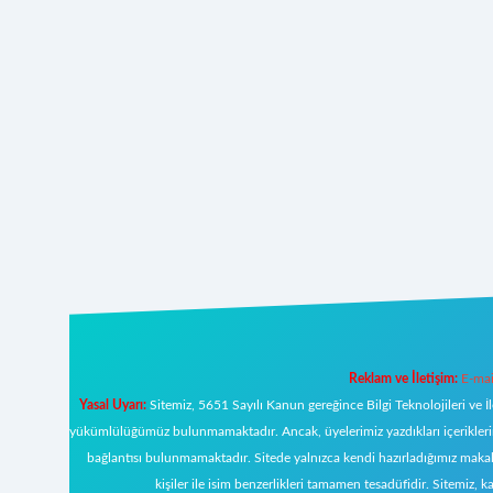
Reklam ve İletişim:
E-mai
Yasal Uyarı:
Sitemiz, 5651 Sayılı Kanun gereğince Bilgi Teknolojileri ve İ
yükümlülüğümüz bulunmamaktadır. Ancak, üyelerimiz yazdıkları içeriklerin s
bağlantısı bulunmamaktadır. Sitede yalnızca kendi hazırladığımız makal
kişiler ile isim benzerlikleri tamamen tesadüfidir. Sitemi