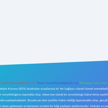
l:
backlinkpaneli@gmail.com
Teams:
forumhizmeti@gmail.com
Whatsapp: 0262 606 
letişim Kurumu (BTK) tarafından onaylanmış bir Yer Sağlayıcı olarak hizmet vermektedir.
orumluluğunu taşımakta olup, siteye üye olarak bu sorumluluğu kabul etmiş sayılırlar. 
eler paylaşılmaktadır. Burada yer alan içerikler haber niteliği taşımamakta olup, ger
z, kar amacı gütmeyen ve tamamen ücretsiz bir bilgi paylaşım platformudur. Hukuka ve y