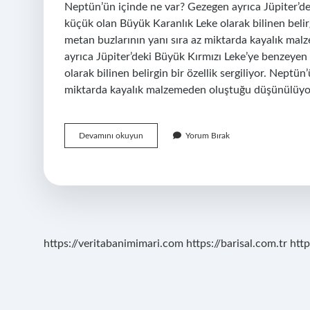
Neptün’ün içinde ne var? Gezegen ayrıca Jüpiter’d
küçük olan Büyük Karanlık Leke olarak bilinen belir
metan buzlarının yanı sıra az miktarda kayalık 
ayrıca Jüpiter’deki Büyük Kırmızı Leke’ye benzeye
olarak bilinen belirgin bir özellik sergiliyor. Nept
miktarda kayalık malzemeden oluştuğu düşünülüyor. 
Neptün
Devamını okuyun
Yorum Bırak
Ün
Içine
Kaç
Tane
Dünya
Sığ
https://veritabanimimari.com
https://barisal.com.tr
http