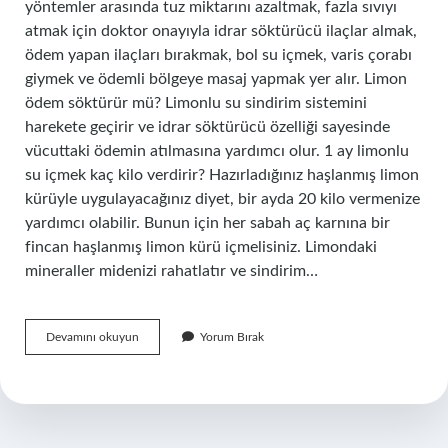
yöntemler arasında tuz miktarını azaltmak, fazla sıvıyı
atmak için doktor onayıyla idrar söktürücü ilaçlar almak,
ödem yapan ilaçları bırakmak, bol su içmek, varis çorabı
giymek ve ödemli bölgeye masaj yapmak yer alır. Limon
ödem söktürür mü? Limonlu su sindirim sistemini
harekete geçirir ve idrar söktürücü özelliği sayesinde
vücuttaki ödemin atılmasına yardımcı olur. 1 ay limonlu
su içmek kaç kilo verdirir? Hazırladığınız haşlanmış limon
kürüyle uygulayacağınız diyet, bir ayda 20 kilo vermenize
yardımcı olabilir. Bunun için her sabah aç karnına bir
fincan haşlanmış limon kürü içmelisiniz. Limondaki
mineraller midenizi rahatlatır ve sindirim…
Limonlu
Devamını okuyun
Yorum Bırak
Su
Vücuttaki
Ödemi
Atar
Mı