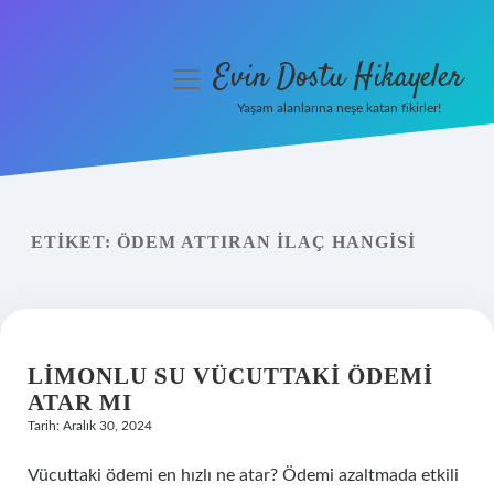
Evin Dostu Hikayeler
menüyü
aç
Yaşam alanlarına neşe katan fikirler!
Anasayfa
Gizlilik Politikası
ETIKET:
ÖDEM ATTIRAN ILAÇ HANGISI
Yasal Uyarı
Hakkımızda
LIMONLU SU VÜCUTTAKI ÖDEMI
ATAR MI
Tarih: Aralık 30, 2024
Vücuttaki ödemi en hızlı ne atar? Ödemi azaltmada etkili