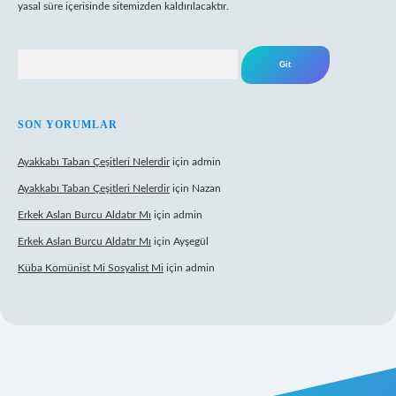
yasal süre içerisinde sitemizden kaldırılacaktır.
Arama
SON YORUMLAR
Ayakkabı Taban Çeşitleri Nelerdir
için
admin
Ayakkabı Taban Çeşitleri Nelerdir
için
Nazan
Erkek Aslan Burcu Aldatır Mı
için
admin
Erkek Aslan Burcu Aldatır Mı
için
Ayşegül
Küba Komünist Mi Sosyalist Mi
için
admin
tonbet güncel giriş
https://www.betexper.xyz/
elexbetgiris.org