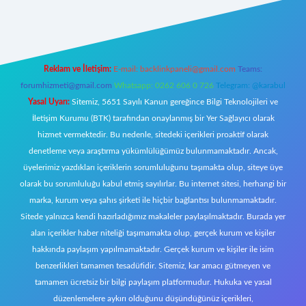
https://www.betexper.xyz/
elexbetgiris.org
Reklam ve İletişim:
E-mail:
backlinkpaneli@gmail.com
Teams:
forumhizmeti@gmail.com
Whatsapp: 0262 606 0 726
Telegram: @karabul
Yasal Uyarı:
Sitemiz, 5651 Sayılı Kanun gereğince Bilgi Teknolojileri ve
İletişim Kurumu (BTK) tarafından onaylanmış bir Yer Sağlayıcı olarak
hizmet vermektedir. Bu nedenle, sitedeki içerikleri proaktif olarak
denetleme veya araştırma yükümlülüğümüz bulunmamaktadır. Ancak,
üyelerimiz yazdıkları içeriklerin sorumluluğunu taşımakta olup, siteye üye
olarak bu sorumluluğu kabul etmiş sayılırlar. Bu internet sitesi, herhangi bir
marka, kurum veya şahıs şirketi ile hiçbir bağlantısı bulunmamaktadır.
Sitede yalnızca kendi hazırladığımız makaleler paylaşılmaktadır. Burada yer
alan içerikler haber niteliği taşımamakta olup, gerçek kurum ve kişiler
hakkında paylaşım yapılmamaktadır. Gerçek kurum ve kişiler ile isim
benzerlikleri tamamen tesadüfidir. Sitemiz, kar amacı gütmeyen ve
tamamen ücretsiz bir bilgi paylaşım platformudur. Hukuka ve yasal
düzenlemelere aykırı olduğunu düşündüğünüz içerikleri,