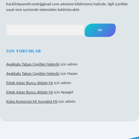
backlinkpanelicomtr@gmail.com
adresine bildirmeniz halinde, ilgili içerikler
yasal süre içerisinde sitemizden kaldırılacaktır.
Arama
SON YORUMLAR
Ayakkabı Taban Çeşitleri Nelerdir
için
admin
Ayakkabı Taban Çeşitleri Nelerdir
için
Nazan
Erkek Aslan Burcu Aldatır Mı
için
admin
Erkek Aslan Burcu Aldatır Mı
için
Ayşegül
Küba Komünist Mi Sosyalist Mi
için
admin