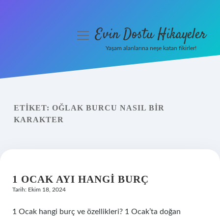
Evin Dostu Hikayeler
menüyü
aç
Yaşam alanlarına neşe katan fikirler!
Anasayfa
Gizlilik Politikası
ETIKET:
OĞLAK BURCU NASIL BIR
Yasal Uyarı
KARAKTER
Hakkımızda
1 OCAK AYI HANGI BURÇ
Tarih: Ekim 18, 2024
1 Ocak hangi burç ve özellikleri? 1 Ocak’ta doğan