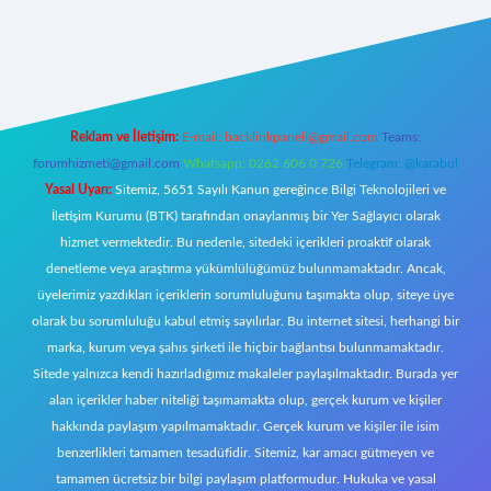
et güncel giriş
https://www.betexper.xyz/
elexbetgiris.org
Reklam ve İletişim:
E-mail:
backlinkpaneli@gmail.com
Teams:
forumhizmeti@gmail.com
Whatsapp: 0262 606 0 726
Telegram: @karabul
Yasal Uyarı:
Sitemiz, 5651 Sayılı Kanun gereğince Bilgi Teknolojileri ve
İletişim Kurumu (BTK) tarafından onaylanmış bir Yer Sağlayıcı olarak
hizmet vermektedir. Bu nedenle, sitedeki içerikleri proaktif olarak
denetleme veya araştırma yükümlülüğümüz bulunmamaktadır. Ancak,
üyelerimiz yazdıkları içeriklerin sorumluluğunu taşımakta olup, siteye üye
olarak bu sorumluluğu kabul etmiş sayılırlar. Bu internet sitesi, herhangi bir
marka, kurum veya şahıs şirketi ile hiçbir bağlantısı bulunmamaktadır.
Sitede yalnızca kendi hazırladığımız makaleler paylaşılmaktadır. Burada yer
alan içerikler haber niteliği taşımamakta olup, gerçek kurum ve kişiler
hakkında paylaşım yapılmamaktadır. Gerçek kurum ve kişiler ile isim
benzerlikleri tamamen tesadüfidir. Sitemiz, kar amacı gütmeyen ve
tamamen ücretsiz bir bilgi paylaşım platformudur. Hukuka ve yasal