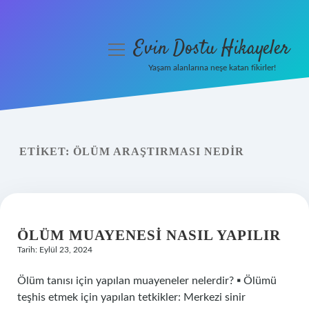
Evin Dostu Hikayeler
menüyü
aç
Yaşam alanlarına neşe katan fikirler!
Anasayfa
Gizlilik Politikası
ETIKET:
ÖLÜM ARAŞTIRMASI NEDIR
Yasal Uyarı
Hakkımızda
ÖLÜM MUAYENESI NASIL YAPILIR
Tarih: Eylül 23, 2024
Ölüm tanısı için yapılan muayeneler nelerdir? ▪ Ölümü
teşhis etmek için yapılan tetkikler: Merkezi sinir