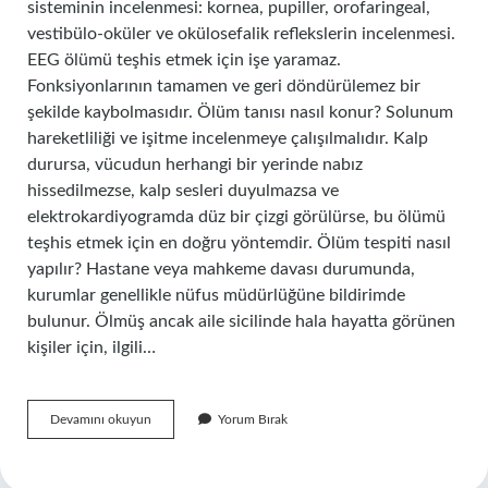
sisteminin incelenmesi: kornea, pupiller, orofaringeal,
vestibülo-oküler ve okülosefalik reflekslerin incelenmesi.
EEG ölümü teşhis etmek için işe yaramaz.
Fonksiyonlarının tamamen ve geri döndürülemez bir
şekilde kaybolmasıdır. Ölüm tanısı nasıl konur? Solunum
hareketliliği ve işitme incelenmeye çalışılmalıdır. Kalp
durursa, vücudun herhangi bir yerinde nabız
hissedilmezse, kalp sesleri duyulmazsa ve
elektrokardiyogramda düz bir çizgi görülürse, bu ölümü
teşhis etmek için en doğru yöntemdir. Ölüm tespiti nasıl
yapılır? Hastane veya mahkeme davası durumunda,
kurumlar genellikle nüfus müdürlüğüne bildirimde
bulunur. Ölmüş ancak aile sicilinde hala hayatta görünen
kişiler için, ilgili…
Ölüm
Devamını okuyun
Yorum Bırak
Muayenesi
Nasıl
Yapılır