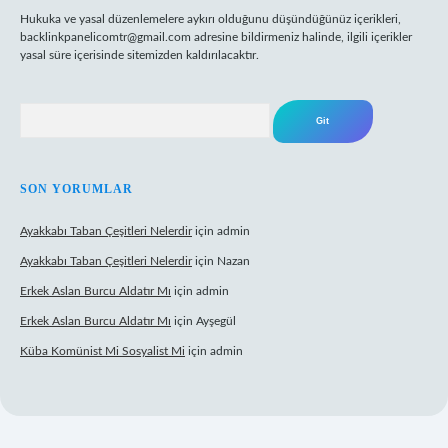
Hukuka ve yasal düzenlemelere aykırı olduğunu düşündüğünüz içerikleri,
backlinkpanelicomtr@gmail.com
adresine bildirmeniz halinde, ilgili içerikler
yasal süre içerisinde sitemizden kaldırılacaktır.
Arama
SON YORUMLAR
Ayakkabı Taban Çeşitleri Nelerdir
için
admin
Ayakkabı Taban Çeşitleri Nelerdir
için
Nazan
Erkek Aslan Burcu Aldatır Mı
için
admin
Erkek Aslan Burcu Aldatır Mı
için
Ayşegül
Küba Komünist Mi Sosyalist Mi
için
admin