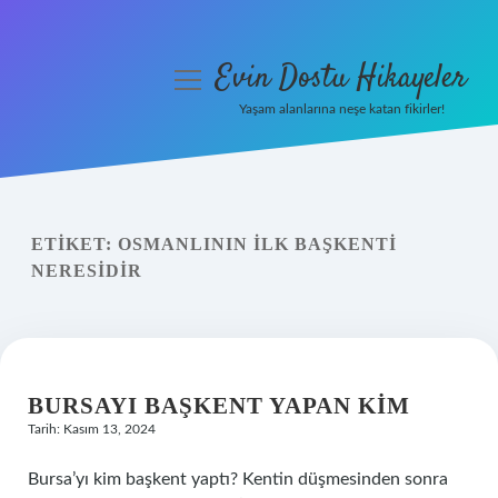
Evin Dostu Hikayeler
menüyü
aç
Yaşam alanlarına neşe katan fikirler!
Anasayfa
Gizlilik Politikası
ETIKET:
OSMANLININ ILK BAŞKENTI
Yasal Uyarı
NERESIDIR
Hakkımızda
BURSAYI BAŞKENT YAPAN KIM
Tarih: Kasım 13, 2024
Bursa’yı kim başkent yaptı? Kentin düşmesinden sonra