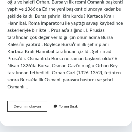
oğlu ve halefi Orhan, Bursa’yı ilk resmi Osmanlı başkenti
yaptı ve 1366’da Edirne yeni başkent oluncaya kadar bu
şekilde kaldı. Bursa şehrini kim kurdu? Kartaca Kralı
Hannibal, Roma İmparatoru ile yaptığı savaşı kaybedince
askerleriyle birlikte I. Prusias’a sığındı. I. Prusias
tarafından çok değer verildiği için onun adına Bursa
Kalesi’ni yaptırdı. Böylece Bursa’nın ilk şehir planı
Kartaca Kralı Hannibal tarafından çizildi. Şehrin adı
Prusa’dır. Osmanlı’da Bursa ne zaman başkent oldu? 6
Nisan 1326’da Bursa, Osman Gazi’nin oğlu Orhan Bey
tarafından fethedildi. Orhan Gazi (1326-1362), fetihten
sonra Bursa’da ilk Osmanlı parasını bastırdı ve şehri
Osmanlı…
Bursayı
Devamını okuyun
Yorum Bırak
Başkent
Yapan
Kim