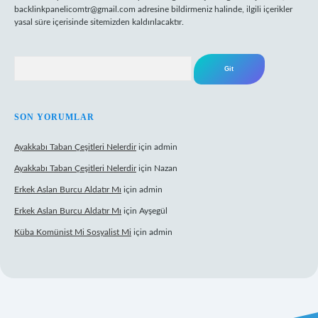
backlinkpanelicomtr@gmail.com
adresine bildirmeniz halinde, ilgili içerikler
yasal süre içerisinde sitemizden kaldırılacaktır.
Arama
SON YORUMLAR
Ayakkabı Taban Çeşitleri Nelerdir
için
admin
Ayakkabı Taban Çeşitleri Nelerdir
için
Nazan
Erkek Aslan Burcu Aldatır Mı
için
admin
Erkek Aslan Burcu Aldatır Mı
için
Ayşegül
Küba Komünist Mi Sosyalist Mi
için
admin