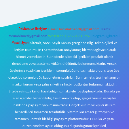
https://www.betexper.xyz/
elexbetgiris.org
Reklam ve İletişim:
E-mail:
backlinkpaneli@gmail.com
Teams:
forumhizmeti@gmail.com
Whatsapp: 0262 606 0 726
Telegram: @karabul
Yasal Uyarı:
Sitemiz, 5651 Sayılı Kanun gereğince Bilgi Teknolojileri ve
İletişim Kurumu (BTK) tarafından onaylanmış bir Yer Sağlayıcı olarak
hizmet vermektedir. Bu nedenle, sitedeki içerikleri proaktif olarak
denetleme veya araştırma yükümlülüğümüz bulunmamaktadır. Ancak,
üyelerimiz yazdıkları içeriklerin sorumluluğunu taşımakta olup, siteye üye
olarak bu sorumluluğu kabul etmiş sayılırlar. Bu internet sitesi, herhangi bir
marka, kurum veya şahıs şirketi ile hiçbir bağlantısı bulunmamaktadır.
Sitede yalnızca kendi hazırladığımız makaleler paylaşılmaktadır. Burada yer
alan içerikler haber niteliği taşımamakta olup, gerçek kurum ve kişiler
hakkında paylaşım yapılmamaktadır. Gerçek kurum ve kişiler ile isim
benzerlikleri tamamen tesadüfidir. Sitemiz, kar amacı gütmeyen ve
tamamen ücretsiz bir bilgi paylaşım platformudur. Hukuka ve yasal
düzenlemelere aykırı olduğunu düşündüğünüz içerikleri,