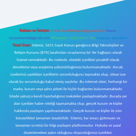
https://www.betexper.xyz/
elexbetgiris.org
Reklam ve İletişim:
E-mail:
backlinkpaneli@gmail.com
Teams:
forumhizmeti@gmail.com
Whatsapp: 0262 606 0 726
Telegram: @karabul
Yasal Uyarı:
Sitemiz, 5651 Sayılı Kanun gereğince Bilgi Teknolojileri ve
İletişim Kurumu (BTK) tarafından onaylanmış bir Yer Sağlayıcı olarak
hizmet vermektedir. Bu nedenle, sitedeki içerikleri proaktif olarak
denetleme veya araştırma yükümlülüğümüz bulunmamaktadır. Ancak,
üyelerimiz yazdıkları içeriklerin sorumluluğunu taşımakta olup, siteye üye
olarak bu sorumluluğu kabul etmiş sayılırlar. Bu internet sitesi, herhangi bir
marka, kurum veya şahıs şirketi ile hiçbir bağlantısı bulunmamaktadır.
Sitede yalnızca kendi hazırladığımız makaleler paylaşılmaktadır. Burada yer
alan içerikler haber niteliği taşımamakta olup, gerçek kurum ve kişiler
hakkında paylaşım yapılmamaktadır. Gerçek kurum ve kişiler ile isim
benzerlikleri tamamen tesadüfidir. Sitemiz, kar amacı gütmeyen ve
tamamen ücretsiz bir bilgi paylaşım platformudur. Hukuka ve yasal
düzenlemelere aykırı olduğunu düşündüğünüz içerikleri,