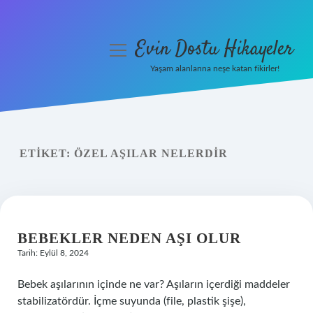
Evin Dostu Hikayeler
menüyü
aç
Yaşam alanlarına neşe katan fikirler!
Anasayfa
Gizlilik Politikası
ETIKET:
ÖZEL AŞILAR NELERDIR
Yasal Uyarı
Hakkımızda
BEBEKLER NEDEN AŞI OLUR
Tarih: Eylül 8, 2024
Bebek aşılarının içinde ne var? Aşıların içerdiği maddeler
stabilizatördür. İçme suyunda (file, plastik şişe),