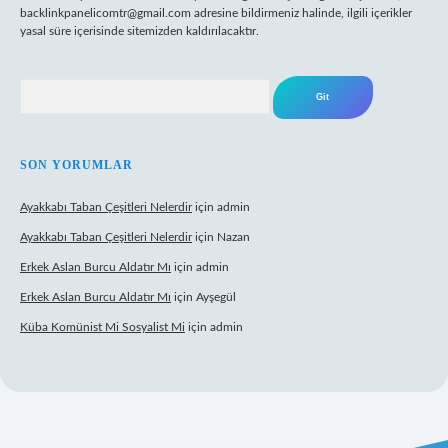
backlinkpanelicomtr@gmail.com
adresine bildirmeniz halinde, ilgili içerikler
yasal süre içerisinde sitemizden kaldırılacaktır.
Arama
SON YORUMLAR
Ayakkabı Taban Çeşitleri Nelerdir
için
admin
Ayakkabı Taban Çeşitleri Nelerdir
için
Nazan
Erkek Aslan Burcu Aldatır Mı
için
admin
Erkek Aslan Burcu Aldatır Mı
için
Ayşegül
Küba Komünist Mi Sosyalist Mi
için
admin