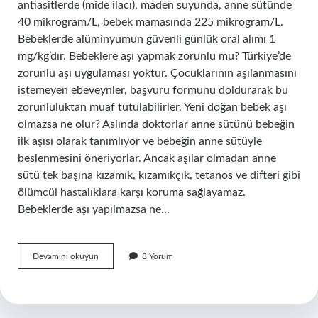
antiasitlerde (mide ilacı), maden suyunda, anne sütünde
40 mikrogram/L, bebek mamasında 225 mikrogram/L.
Bebeklerde alüminyumun güvenli günlük oral alımı 1
mg/kg’dır. Bebeklere aşı yapmak zorunlu mu? Türkiye’de
zorunlu aşı uygulaması yoktur. Çocuklarının aşılanmasını
istemeyen ebeveynler, başvuru formunu doldurarak bu
zorunluluktan muaf tutulabilirler. Yeni doğan bebek aşı
olmazsa ne olur? Aslında doktorlar anne sütünü bebeğin
ilk aşısı olarak tanımlıyor ve bebeğin anne sütüyle
beslenmesini öneriyorlar. Ancak aşılar olmadan anne
sütü tek başına kızamık, kızamıkçık, tetanos ve difteri gibi
ölümcül hastalıklara karşı koruma sağlayamaz.
Bebeklerde aşı yapılmazsa ne…
Bebekler
Devamını okuyun
8 Yorum
Neden
Aşı
Olur