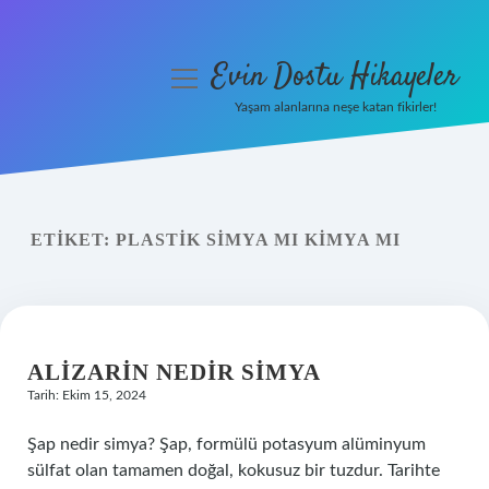
Evin Dostu Hikayeler
menüyü
aç
Yaşam alanlarına neşe katan fikirler!
Anasayfa
Gizlilik Politikası
ETIKET:
PLASTIK SIMYA MI KIMYA MI
Yasal Uyarı
Hakkımızda
ALIZARIN NEDIR SIMYA
Tarih: Ekim 15, 2024
Şap nedir simya? Şap, formülü potasyum alüminyum
sülfat olan tamamen doğal, kokusuz bir tuzdur. Tarihte