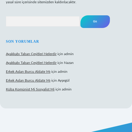
yasal süre içerisinde sitemizden kaldırılacaktır.
Arama
SON YORUMLAR
Ayakkabı Taban Çeşitleri Nelerdir
için
admin
Ayakkabı Taban Çeşitleri Nelerdir
için
Nazan
Erkek Aslan Burcu Aldatır Mı
için
admin
Erkek Aslan Burcu Aldatır Mı
için
Ayşegül
Küba Komünist Mi Sosyalist Mi
için
admin
https://www.betexper.xyz/
elexbetgiris.org