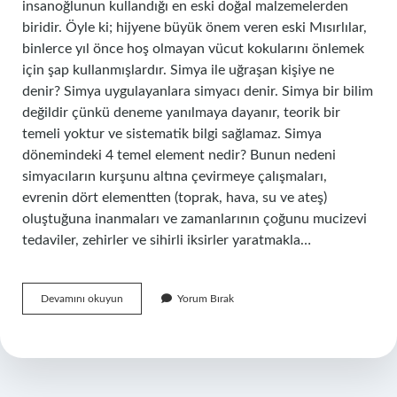
insanoğlunun kullandığı en eski doğal malzemelerden
biridir. Öyle ki; hijyene büyük önem veren eski Mısırlılar,
binlerce yıl önce hoş olmayan vücut kokularını önlemek
için şap kullanmışlardır. Simya ile uğraşan kişiye ne
denir? Simya uygulayanlara simyacı denir. Simya bir bilim
değildir çünkü deneme yanılmaya dayanır, teorik bir
temeli yoktur ve sistematik bilgi sağlamaz. Simya
dönemindeki 4 temel element nedir? Bunun nedeni
simyacıların kurşunu altına çevirmeye çalışmaları,
evrenin dört elementten (toprak, hava, su ve ateş)
oluştuğuna inanmaları ve zamanlarının çoğunu mucizevi
tedaviler, zehirler ve sihirli iksirler yaratmakla…
Alizarin
Devamını okuyun
Yorum Bırak
Nedir
Simya