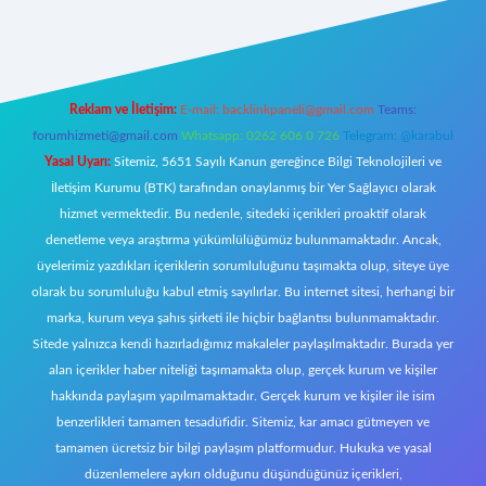
https://www.betexper.xyz/
elexbetgiris.org
Reklam ve İletişim:
E-mail:
backlinkpaneli@gmail.com
Teams:
forumhizmeti@gmail.com
Whatsapp: 0262 606 0 726
Telegram: @karabul
Yasal Uyarı:
Sitemiz, 5651 Sayılı Kanun gereğince Bilgi Teknolojileri ve
İletişim Kurumu (BTK) tarafından onaylanmış bir Yer Sağlayıcı olarak
hizmet vermektedir. Bu nedenle, sitedeki içerikleri proaktif olarak
denetleme veya araştırma yükümlülüğümüz bulunmamaktadır. Ancak,
üyelerimiz yazdıkları içeriklerin sorumluluğunu taşımakta olup, siteye üye
olarak bu sorumluluğu kabul etmiş sayılırlar. Bu internet sitesi, herhangi bir
marka, kurum veya şahıs şirketi ile hiçbir bağlantısı bulunmamaktadır.
Sitede yalnızca kendi hazırladığımız makaleler paylaşılmaktadır. Burada yer
alan içerikler haber niteliği taşımamakta olup, gerçek kurum ve kişiler
hakkında paylaşım yapılmamaktadır. Gerçek kurum ve kişiler ile isim
benzerlikleri tamamen tesadüfidir. Sitemiz, kar amacı gütmeyen ve
tamamen ücretsiz bir bilgi paylaşım platformudur. Hukuka ve yasal
düzenlemelere aykırı olduğunu düşündüğünüz içerikleri,