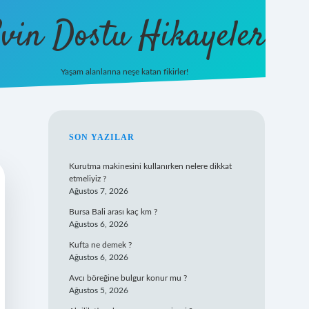
vin Dostu Hikayeler
Yaşam alanlarına neşe katan fikirler!
hiltonbet güncel giriş
https://w
SIDEBAR
SON YAZILAR
Kurutma makinesini kullanırken nelere dikkat
etmeliyiz ?
Ağustos 7, 2026
Bursa Bali arası kaç km ?
Ağustos 6, 2026
Kufta ne demek ?
Ağustos 6, 2026
Avcı böreğine bulgur konur mu ?
Ağustos 5, 2026