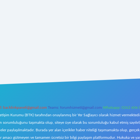
l:
backlinkpaneli@gmail.com
Teams:
forumhizmeti@gmail.com
Whatsapp: 0262 606 
letişim Kurumu (BTK) tarafından onaylanmış bir Yer Sağlayıcı olarak hizmet vermektedir.
orumluluğunu taşımakta olup, siteye üye olarak bu sorumluluğu kabul etmiş sayılırlar. 
eler paylaşılmaktadır. Burada yer alan içerikler haber niteliği taşımamakta olup, ger
z, kar amacı gütmeyen ve tamamen ücretsiz bir bilgi paylaşım platformudur. Hukuka ve y