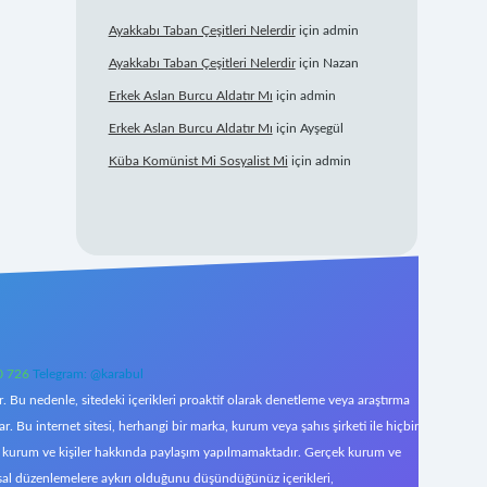
Ayakkabı Taban Çeşitleri Nelerdir
için
admin
Ayakkabı Taban Çeşitleri Nelerdir
için
Nazan
Erkek Aslan Burcu Aldatır Mı
için
admin
Erkek Aslan Burcu Aldatır Mı
için
Ayşegül
Küba Komünist Mi Sosyalist Mi
için
admin
0 726
Telegram: @karabul
 Bu nedenle, sitedeki içerikleri proaktif olarak denetleme veya araştırma
Bu internet sitesi, herhangi bir marka, kurum veya şahıs şirketi ile hiçbir
çek kurum ve kişiler hakkında paylaşım yapılmamaktadır. Gerçek kurum ve
asal düzenlemelere aykırı olduğunu düşündüğünüz içerikleri,