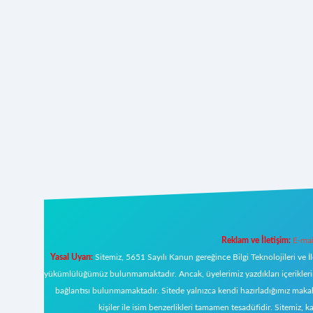
Reklam ve İletişim:
E-mai
Yasal Uyarı:
Sitemiz, 5651 Sayılı Kanun gereğince Bilgi Teknolojileri ve İ
yükümlülüğümüz bulunmamaktadır. Ancak, üyelerimiz yazdıkları içeriklerin s
bağlantısı bulunmamaktadır. Sitede yalnızca kendi hazırladığımız makal
kişiler ile isim benzerlikleri tamamen tesadüfidir. Sitemi