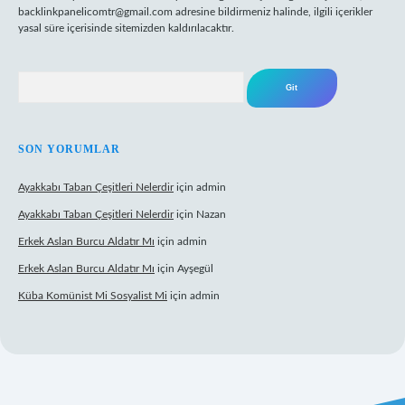
backlinkpanelicomtr@gmail.com
adresine bildirmeniz halinde, ilgili içerikler
yasal süre içerisinde sitemizden kaldırılacaktır.
Arama
SON YORUMLAR
Ayakkabı Taban Çeşitleri Nelerdir
için
admin
Ayakkabı Taban Çeşitleri Nelerdir
için
Nazan
Erkek Aslan Burcu Aldatır Mı
için
admin
Erkek Aslan Burcu Aldatır Mı
için
Ayşegül
Küba Komünist Mi Sosyalist Mi
için
admin