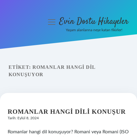
Evin Dostu Hikayeler
menüyü
aç
Yaşam alanlarına neşe katan fikirler!
Anasayfa
Gizlilik Politikası
ETIKET:
ROMANLAR HANGI DIL
Yasal Uyarı
KONUŞUYOR
Hakkımızda
ROMANLAR HANGI DILI KONUŞUR
Tarih: Eylül 8, 2024
Romanlar hangi dil konuşuyor? Romani veya Romani (ISO