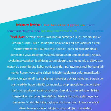
iş
https://www.betexper.xyz/
elexbetgiris.org
Reklam ve İletişim:
E-mail:
backlinkpaneli@gmail.com
Teams:
forumhizmeti@gmail.com
Whatsapp: 0262 606 0 726
Telegram: @karabul
Yasal Uyarı:
Sitemiz, 5651 Sayılı Kanun gereğince Bilgi Teknolojileri ve
İletişim Kurumu (BTK) tarafından onaylanmış bir Yer Sağlayıcı olarak
hizmet vermektedir. Bu nedenle, sitedeki içerikleri proaktif olarak
denetleme veya araştırma yükümlülüğümüz bulunmamaktadır. Ancak,
üyelerimiz yazdıkları içeriklerin sorumluluğunu taşımakta olup, siteye üye
olarak bu sorumluluğu kabul etmiş sayılırlar. Bu internet sitesi, herhangi bir
marka, kurum veya şahıs şirketi ile hiçbir bağlantısı bulunmamaktadır.
Sitede yalnızca kendi hazırladığımız makaleler paylaşılmaktadır. Burada yer
alan içerikler haber niteliği taşımamakta olup, gerçek kurum ve kişiler
hakkında paylaşım yapılmamaktadır. Gerçek kurum ve kişiler ile isim
benzerlikleri tamamen tesadüfidir. Sitemiz, kar amacı gütmeyen ve
tamamen ücretsiz bir bilgi paylaşım platformudur. Hukuka ve yasal
düzenlemelere aykırı olduğunu düşündüğünüz içerikleri,