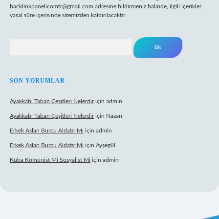
backlinkpanelicomtr@gmail.com
adresine bildirmeniz halinde, ilgili içerikler
yasal süre içerisinde sitemizden kaldırılacaktır.
Arama
SON YORUMLAR
Ayakkabı Taban Çeşitleri Nelerdir
için
admin
Ayakkabı Taban Çeşitleri Nelerdir
için
Nazan
Erkek Aslan Burcu Aldatır Mı
için
admin
Erkek Aslan Burcu Aldatır Mı
için
Ayşegül
Küba Komünist Mi Sosyalist Mi
için
admin