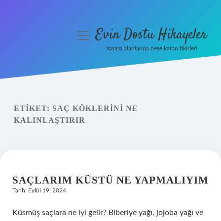
Evin Dostu Hikayeler
menüyü
aç
Yaşam alanlarına neşe katan fikirler!
Anasayfa
Gizlilik Politikası
ETIKET:
SAÇ KÖKLERINI NE
Yasal Uyarı
KALINLAŞTIRIR
Hakkımızda
SAÇLARIM KÜSTÜ NE YAPMALIYIM
Tarih: Eylül 19, 2024
Küsmüş saçlara ne iyi gelir? Biberiye yağı, jojoba yağı ve