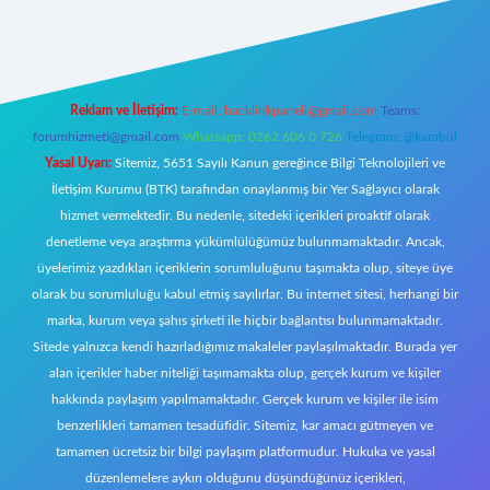
https://www.betexper.xyz/
elexbetgiris.org
Reklam ve İletişim:
E-mail:
backlinkpaneli@gmail.com
Teams:
forumhizmeti@gmail.com
Whatsapp: 0262 606 0 726
Telegram: @karabul
Yasal Uyarı:
Sitemiz, 5651 Sayılı Kanun gereğince Bilgi Teknolojileri ve
İletişim Kurumu (BTK) tarafından onaylanmış bir Yer Sağlayıcı olarak
hizmet vermektedir. Bu nedenle, sitedeki içerikleri proaktif olarak
denetleme veya araştırma yükümlülüğümüz bulunmamaktadır. Ancak,
üyelerimiz yazdıkları içeriklerin sorumluluğunu taşımakta olup, siteye üye
olarak bu sorumluluğu kabul etmiş sayılırlar. Bu internet sitesi, herhangi bir
marka, kurum veya şahıs şirketi ile hiçbir bağlantısı bulunmamaktadır.
Sitede yalnızca kendi hazırladığımız makaleler paylaşılmaktadır. Burada yer
alan içerikler haber niteliği taşımamakta olup, gerçek kurum ve kişiler
hakkında paylaşım yapılmamaktadır. Gerçek kurum ve kişiler ile isim
benzerlikleri tamamen tesadüfidir. Sitemiz, kar amacı gütmeyen ve
tamamen ücretsiz bir bilgi paylaşım platformudur. Hukuka ve yasal
düzenlemelere aykırı olduğunu düşündüğünüz içerikleri,