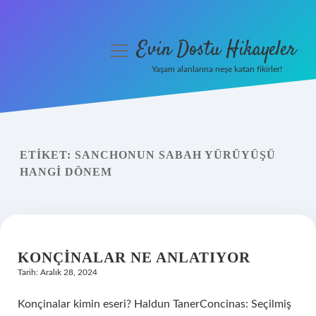
Evin Dostu Hikayeler
menüyü
aç
Yaşam alanlarına neşe katan fikirler!
Anasayfa
Gizlilik Politikası
ETIKET:
SANCHONUN SABAH YÜRÜYÜŞÜ
Yasal Uyarı
HANGI DÖNEM
Hakkımızda
KONÇINALAR NE ANLATIYOR
Tarih: Aralık 28, 2024
Konçinalar kimin eseri? Haldun TanerConcinas: Seçilmiş