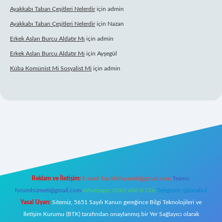
Ayakkabı Taban Çeşitleri Nelerdir
için
admin
Ayakkabı Taban Çeşitleri Nelerdir
için
Nazan
Erkek Aslan Burcu Aldatır Mı
için
admin
Erkek Aslan Burcu Aldatır Mı
için
Ayşegül
Küba Komünist Mi Sosyalist Mi
için
admin
ttps://www.betexper.xyz/
elexbetgiris.org
Reklam ve İletişim:
E-mail:
backlinkpaneli@gmail.com
Teams:
forumhizmeti@gmail.com
Whatsapp: 0262 606 0 726
Telegram: @karabul
Yasal Uyarı:
Sitemiz, 5651 Sayılı Kanun gereğince Bilgi Teknolojileri ve
İletişim Kurumu (BTK) tarafından onaylanmış bir Yer Sağlayıcı olarak