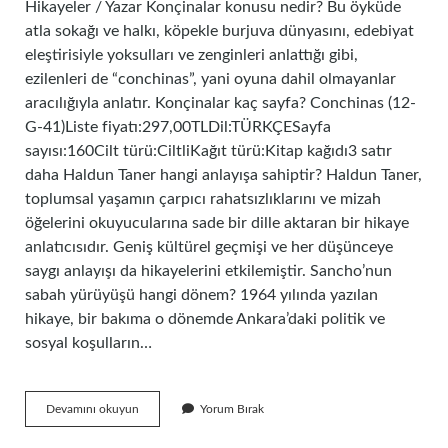
Hikayeler / Yazar Konçinalar konusu nedir? Bu öyküde
atla sokağı ve halkı, köpekle burjuva dünyasını, edebiyat
eleştirisiyle yoksulları ve zenginleri anlattığı gibi,
ezilenleri de “conchinas”, yani oyuna dahil olmayanlar
aracılığıyla anlatır. Konçinalar kaç sayfa? Conchinas (12-
G-41)Liste fiyatı:297,00TLDil:TÜRKÇESayfa
sayısı:160Cilt türü:CiltliKağıt türü:Kitap kağıdı3 satır
daha Haldun Taner hangi anlayışa sahiptir? Haldun Taner,
toplumsal yaşamın çarpıcı rahatsızlıklarını ve mizah
öğelerini okuyucularına sade bir dille aktaran bir hikaye
anlatıcısıdır. Geniş kültürel geçmişi ve her düşünceye
saygı anlayışı da hikayelerini etkilemiştir. Sancho’nun
sabah yürüyüşü hangi dönem? 1964 yılında yazılan
hikaye, bir bakıma o dönemde Ankara’daki politik ve
sosyal koşulların…
Konçinalar
Devamını okuyun
Yorum Bırak
Ne
Anlatıyor