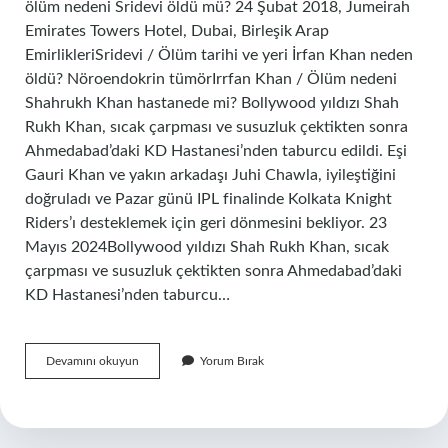
ölüm nedeni Sridevi öldü mü? 24 Şubat 2018, Jumeirah
Emirates Towers Hotel, Dubai, Birleşik Arap
EmirlikleriSridevi / Ölüm tarihi ve yeri İrfan Khan neden
öldü? Nöroendokrin tümörIrrfan Khan / Ölüm nedeni
Shahrukh Khan hastanede mi? Bollywood yıldızı Shah
Rukh Khan, sıcak çarpması ve susuzluk çektikten sonra
Ahmedabad’daki KD Hastanesi’nden taburcu edildi. Eşi
Gauri Khan ve yakın arkadaşı Juhi Chawla, iyileştiğini
doğruladı ve Pazar günü IPL finalinde Kolkata Knight
Riders’ı desteklemek için geri dönmesini bekliyor. 23
Mayıs 2024Bollywood yıldızı Shah Rukh Khan, sıcak
çarpması ve susuzluk çektikten sonra Ahmedabad’daki
KD Hastanesi’nden taburcu…
Sridevi
Devamını okuyun
Yorum Bırak
Neden
Öldü