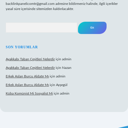
backlinkpanelicomtr@gmail.com
adresine bildirmeniz halinde, ilgili içerikler
yasal süre içerisinde sitemizden kaldırılacaktır.
Arama
SON YORUMLAR
Ayakkabı Taban Çeşitleri Nelerdir
için
admin
Ayakkabı Taban Çeşitleri Nelerdir
için
Nazan
Erkek Aslan Burcu Aldatır Mı
için
admin
Erkek Aslan Burcu Aldatır Mı
için
Ayşegül
Küba Komünist Mi Sosyalist Mi
için
admin