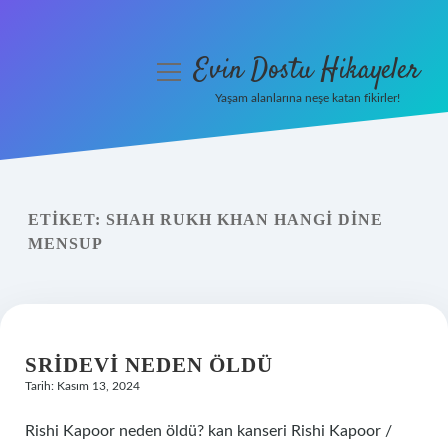
Evin Dostu Hikayeler
menüyü
aç
Yaşam alanlarına neşe katan fikirler!
Anasayfa
Gizlilik Politikası
ETIKET:
SHAH RUKH KHAN HANGI DINE
Yasal Uyarı
MENSUP
Hakkımızda
SRIDEVI NEDEN ÖLDÜ
Tarih: Kasım 13, 2024
Rishi Kapoor neden öldü? kan kanseri Rishi Kapoor /