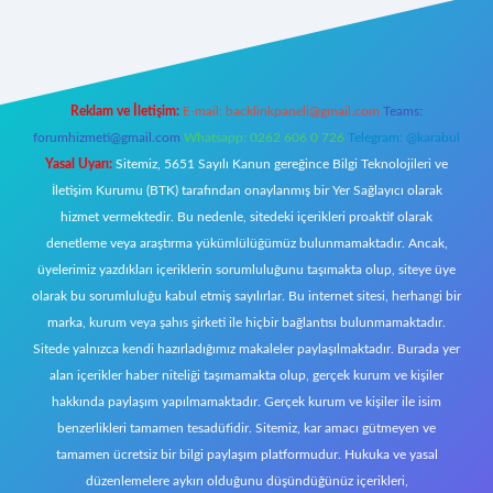
https://www.betexper.xyz/
elexbetgiris.org
Reklam ve İletişim:
E-mail:
backlinkpaneli@gmail.com
Teams:
forumhizmeti@gmail.com
Whatsapp: 0262 606 0 726
Telegram: @karabul
Yasal Uyarı:
Sitemiz, 5651 Sayılı Kanun gereğince Bilgi Teknolojileri ve
İletişim Kurumu (BTK) tarafından onaylanmış bir Yer Sağlayıcı olarak
hizmet vermektedir. Bu nedenle, sitedeki içerikleri proaktif olarak
denetleme veya araştırma yükümlülüğümüz bulunmamaktadır. Ancak,
üyelerimiz yazdıkları içeriklerin sorumluluğunu taşımakta olup, siteye üye
olarak bu sorumluluğu kabul etmiş sayılırlar. Bu internet sitesi, herhangi bir
marka, kurum veya şahıs şirketi ile hiçbir bağlantısı bulunmamaktadır.
Sitede yalnızca kendi hazırladığımız makaleler paylaşılmaktadır. Burada yer
alan içerikler haber niteliği taşımamakta olup, gerçek kurum ve kişiler
hakkında paylaşım yapılmamaktadır. Gerçek kurum ve kişiler ile isim
benzerlikleri tamamen tesadüfidir. Sitemiz, kar amacı gütmeyen ve
tamamen ücretsiz bir bilgi paylaşım platformudur. Hukuka ve yasal
düzenlemelere aykırı olduğunu düşündüğünüz içerikleri,