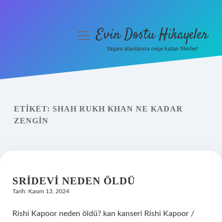
Evin Dostu Hikayeler
menüyü
aç
Yaşam alanlarına neşe katan fikirler!
Anasayfa
Gizlilik Politikası
ETIKET:
SHAH RUKH KHAN NE KADAR
Yasal Uyarı
ZENGIN
Hakkımızda
SRIDEVI NEDEN ÖLDÜ
Tarih: Kasım 13, 2024
Rishi Kapoor neden öldü? kan kanseri Rishi Kapoor /