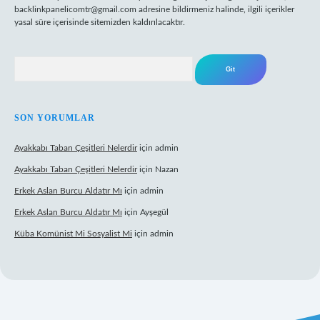
backlinkpanelicomtr@gmail.com
adresine bildirmeniz halinde, ilgili içerikler
yasal süre içerisinde sitemizden kaldırılacaktır.
Arama
SON YORUMLAR
Ayakkabı Taban Çeşitleri Nelerdir
için
admin
Ayakkabı Taban Çeşitleri Nelerdir
için
Nazan
Erkek Aslan Burcu Aldatır Mı
için
admin
Erkek Aslan Burcu Aldatır Mı
için
Ayşegül
Küba Komünist Mi Sosyalist Mi
için
admin