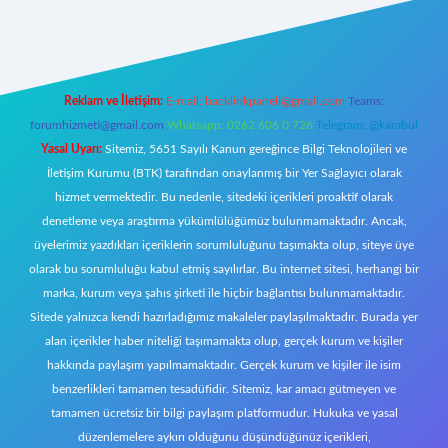
https://www.betexper.xyz/
elexbetgiris.org
Reklam ve İletişim:
E-mail:
backlinkpaneli@gmail.com
Teams:
forumhizmeti@gmail.com
Whatsapp: 0262 606 0 726
Telegram: @karabul
Yasal Uyarı:
Sitemiz, 5651 Sayılı Kanun gereğince Bilgi Teknolojileri ve
İletişim Kurumu (BTK) tarafından onaylanmış bir Yer Sağlayıcı olarak
hizmet vermektedir. Bu nedenle, sitedeki içerikleri proaktif olarak
denetleme veya araştırma yükümlülüğümüz bulunmamaktadır. Ancak,
üyelerimiz yazdıkları içeriklerin sorumluluğunu taşımakta olup, siteye üye
olarak bu sorumluluğu kabul etmiş sayılırlar. Bu internet sitesi, herhangi bir
marka, kurum veya şahıs şirketi ile hiçbir bağlantısı bulunmamaktadır.
Sitede yalnızca kendi hazırladığımız makaleler paylaşılmaktadır. Burada yer
alan içerikler haber niteliği taşımamakta olup, gerçek kurum ve kişiler
hakkında paylaşım yapılmamaktadır. Gerçek kurum ve kişiler ile isim
benzerlikleri tamamen tesadüfidir. Sitemiz, kar amacı gütmeyen ve
tamamen ücretsiz bir bilgi paylaşım platformudur. Hukuka ve yasal
düzenlemelere aykırı olduğunu düşündüğünüz içerikleri,