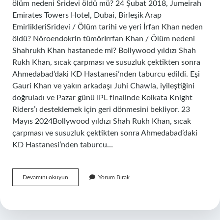
ölüm nedeni Sridevi öldü mü? 24 Şubat 2018, Jumeirah
Emirates Towers Hotel, Dubai, Birleşik Arap
EmirlikleriSridevi / Ölüm tarihi ve yeri İrfan Khan neden
öldü? Nöroendokrin tümörIrrfan Khan / Ölüm nedeni
Shahrukh Khan hastanede mi? Bollywood yıldızı Shah
Rukh Khan, sıcak çarpması ve susuzluk çektikten sonra
Ahmedabad’daki KD Hastanesi’nden taburcu edildi. Eşi
Gauri Khan ve yakın arkadaşı Juhi Chawla, iyileştiğini
doğruladı ve Pazar günü IPL finalinde Kolkata Knight
Riders’ı desteklemek için geri dönmesini bekliyor. 23
Mayıs 2024Bollywood yıldızı Shah Rukh Khan, sıcak
çarpması ve susuzluk çektikten sonra Ahmedabad’daki
KD Hastanesi’nden taburcu…
Sridevi
Devamını okuyun
Yorum Bırak
Neden
Öldü