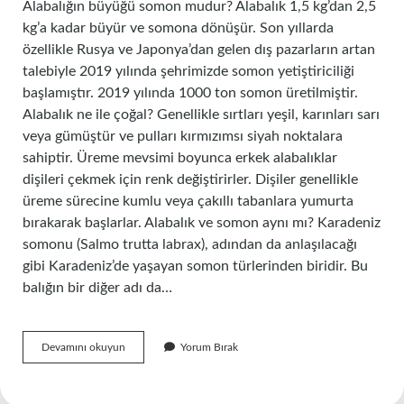
Alabalığın büyüğü somon mudur? Alabalık 1,5 kg’dan 2,5
kg’a kadar büyür ve somona dönüşür. Son yıllarda
özellikle Rusya ve Japonya’dan gelen dış pazarların artan
talebiyle 2019 yılında şehrimizde somon yetiştiriciliği
başlamıştır. 2019 yılında 1000 ton somon üretilmiştir.
Alabalık ne ile çoğal? Genellikle sırtları yeşil, karınları sarı
veya gümüştür ve pulları kırmızımsı siyah noktalara
sahiptir. Üreme mevsimi boyunca erkek alabalıklar
dişileri çekmek için renk değiştirirler. Dişiler genellikle
üreme sürecine kumlu veya çakıllı tabanlara yumurta
bırakarak başlarlar. Alabalık ve somon aynı mı? Karadeniz
somonu (Salmo trutta labrax), adından da anlaşılacağı
gibi Karadeniz’de yaşayan somon türlerinden biridir. Bu
balığın bir diğer adı da…
Alabalık
Devamını okuyun
Yorum Bırak
Büyüyünce
Hangi
Balık