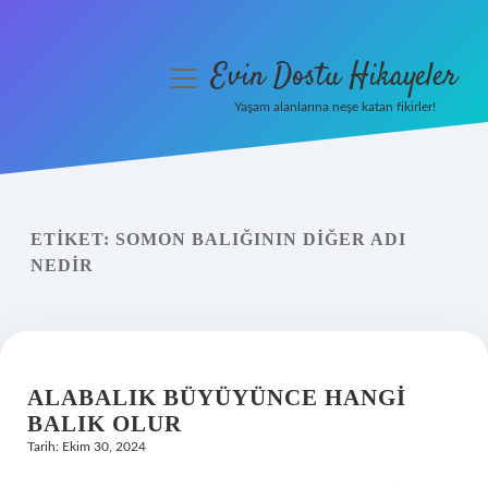
Evin Dostu Hikayeler
menüyü
aç
Yaşam alanlarına neşe katan fikirler!
Anasayfa
Gizlilik Politikası
ETIKET:
SOMON BALIĞININ DIĞER ADI
Yasal Uyarı
NEDIR
Hakkımızda
ALABALIK BÜYÜYÜNCE HANGI
BALIK OLUR
Tarih: Ekim 30, 2024