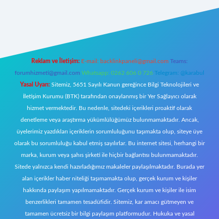
https://www.betexper.xyz/
elexbetgiris.org
Reklam ve İletişim:
E-mail:
backlinkpaneli@gmail.com
Teams:
forumhizmeti@gmail.com
Whatsapp: 0262 606 0 726
Telegram: @karabul
Yasal Uyarı:
Sitemiz, 5651 Sayılı Kanun gereğince Bilgi Teknolojileri ve
İletişim Kurumu (BTK) tarafından onaylanmış bir Yer Sağlayıcı olarak
hizmet vermektedir. Bu nedenle, sitedeki içerikleri proaktif olarak
denetleme veya araştırma yükümlülüğümüz bulunmamaktadır. Ancak,
üyelerimiz yazdıkları içeriklerin sorumluluğunu taşımakta olup, siteye üye
olarak bu sorumluluğu kabul etmiş sayılırlar. Bu internet sitesi, herhangi bir
marka, kurum veya şahıs şirketi ile hiçbir bağlantısı bulunmamaktadır.
Sitede yalnızca kendi hazırladığımız makaleler paylaşılmaktadır. Burada yer
alan içerikler haber niteliği taşımamakta olup, gerçek kurum ve kişiler
hakkında paylaşım yapılmamaktadır. Gerçek kurum ve kişiler ile isim
benzerlikleri tamamen tesadüfidir. Sitemiz, kar amacı gütmeyen ve
tamamen ücretsiz bir bilgi paylaşım platformudur. Hukuka ve yasal