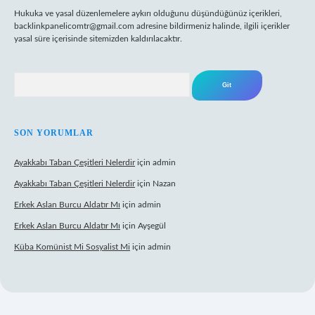
Hukuka ve yasal düzenlemelere aykırı olduğunu düşündüğünüz içerikleri,
backlinkpanelicomtr@gmail.com
adresine bildirmeniz halinde, ilgili içerikler
yasal süre içerisinde sitemizden kaldırılacaktır.
Arama
SON YORUMLAR
Ayakkabı Taban Çeşitleri Nelerdir
için
admin
Ayakkabı Taban Çeşitleri Nelerdir
için
Nazan
Erkek Aslan Burcu Aldatır Mı
için
admin
Erkek Aslan Burcu Aldatır Mı
için
Ayşegül
Küba Komünist Mi Sosyalist Mi
için
admin