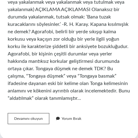
veya yakalanmak veya yakalanmak veya tutulmak veya
yakalanmak) AÇIKLAMA AÇIKLAMASI Olanaksız bir
durumda yakalanmak, tutsak olmak: ‘Bana tuzak
kuracaklarını söylesinler.’ -R. H. Karay. Kapana kısılmışlık
ne demek? Agorafobi, belirli bir yerde sıkışıp kalma
korkusu veya kaçışın zor olduğu bir yerle ilgili yoğun
korku ile karakterize şiddetli bir anksiyete bozukluğudur.
Agorafobi, bir kişinin çeşitli durumlar veya yerler
hakkında mantıksız korkular geliştirmesi durumunda
ortaya çıkar. Tongaya düşmek ne demek TDK? Bu
çalışma, “Tongaya düşmek” veya “Tongaya basmak”
ifadesine dayanan eski bir kelime olan Tonga kelimesinin
anlamını ve kökenini ayrıntılı olarak incelemektedir. Bunu
“aldatılmak” olarak tanımlamıştır…
Kapana
Devamını okuyun
Yorum Bırak
Düşmek
Ne
Demek