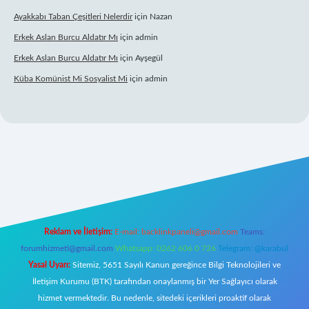
Ayakkabı Taban Çeşitleri Nelerdir
için
Nazan
Erkek Aslan Burcu Aldatır Mı
için
admin
Erkek Aslan Burcu Aldatır Mı
için
Ayşegül
Küba Komünist Mi Sosyalist Mi
için
admin
ttps://www.betexper.xyz/
elexbetgiris.org
Reklam ve İletişim:
E-mail:
backlinkpaneli@gmail.com
Teams:
forumhizmeti@gmail.com
Whatsapp: 0262 606 0 726
Telegram: @karabul
Yasal Uyarı:
Sitemiz, 5651 Sayılı Kanun gereğince Bilgi Teknolojileri ve
İletişim Kurumu (BTK) tarafından onaylanmış bir Yer Sağlayıcı olarak
hizmet vermektedir. Bu nedenle, sitedeki içerikleri proaktif olarak