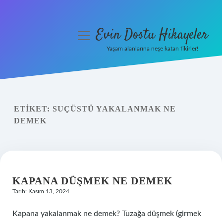
Evin Dostu Hikayeler
menüyü
aç
Yaşam alanlarına neşe katan fikirler!
Anasayfa
Gizlilik Politikası
ETIKET:
SUÇÜSTÜ YAKALANMAK NE
Yasal Uyarı
DEMEK
Hakkımızda
KAPANA DÜŞMEK NE DEMEK
Tarih: Kasım 13, 2024
Kapana yakalanmak ne demek? Tuzağa düşmek (girmek