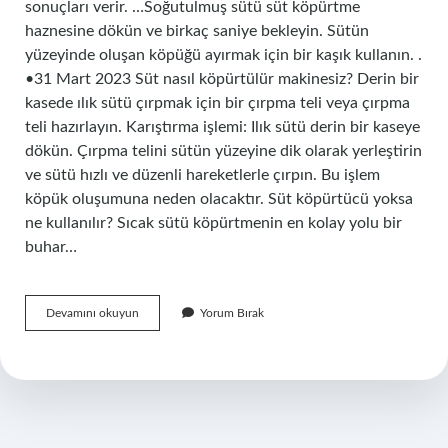
sonuçları verir. …Soğutulmuş sütü süt köpürtme
haznesine dökün ve birkaç saniye bekleyin. Sütün
yüzeyinde oluşan köpüğü ayırmak için bir kaşık kullanın. .
•31 Mart 2023 Süt nasıl köpürtülür makinesiz? Derin bir
kasede ılık sütü çırpmak için bir çırpma teli veya çırpma
teli hazırlayın. Karıştırma işlemi: Ilık sütü derin bir kaseye
dökün. Çırpma telini sütün yüzeyine dik olarak yerleştirin
ve sütü hızlı ve düzenli hareketlerle çırpın. Bu işlem
köpük oluşumuna neden olacaktır. Süt köpürtücü yoksa
ne kullanılır? Sıcak sütü köpürtmenin en kolay yolu bir
buhar…
Süt
Devamını okuyun
Yorum Bırak
Köpürtmek
Için
Ne
Yapılır