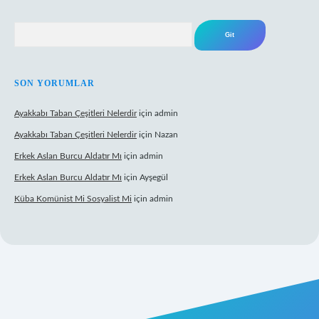
Arama
SON YORUMLAR
Ayakkabı Taban Çeşitleri Nelerdir
için
admin
Ayakkabı Taban Çeşitleri Nelerdir
için
Nazan
Erkek Aslan Burcu Aldatır Mı
için
admin
Erkek Aslan Burcu Aldatır Mı
için
Ayşegül
Küba Komünist Mi Sosyalist Mi
için
admin
https://www.betexper.xyz/
elexbetgiris.org