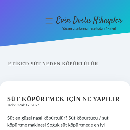
Evin Dostu Hikayeler
menüyü
aç
Yaşam alanlarına neşe katan fikirler!
Anasayfa
Gizlilik Politikası
ETIKET:
SÜT NEDEN KÖPÜRTÜLÜR
Yasal Uyarı
Hakkımızda
SÜT KÖPÜRTMEK IÇIN NE YAPILIR
Tarih: Ocak 12, 2025
Süt en güzel nasıl köpürtülür? Süt köpürtücü / süt
köpürtme makinesi Soğuk süt köpürtmede en iyi