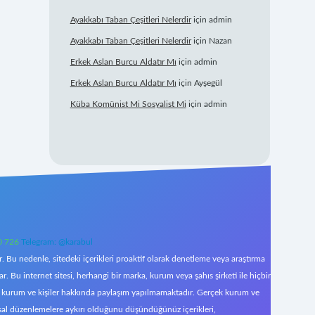
Ayakkabı Taban Çeşitleri Nelerdir
için
admin
Ayakkabı Taban Çeşitleri Nelerdir
için
Nazan
Erkek Aslan Burcu Aldatır Mı
için
admin
Erkek Aslan Burcu Aldatır Mı
için
Ayşegül
Küba Komünist Mi Sosyalist Mi
için
admin
0 726
Telegram: @karabul
 Bu nedenle, sitedeki içerikleri proaktif olarak denetleme veya araştırma
Bu internet sitesi, herhangi bir marka, kurum veya şahıs şirketi ile hiçbir
çek kurum ve kişiler hakkında paylaşım yapılmamaktadır. Gerçek kurum ve
asal düzenlemelere aykırı olduğunu düşündüğünüz içerikleri,