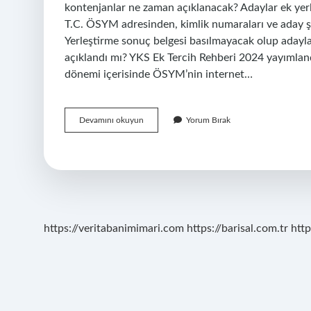
kontenjanlar ne zaman açıklanacak? Adaylar ek yerl
T.C. ÖSYM adresinden, kimlik numaraları ve aday şifr
Yerleştirme sonuç belgesi basılmayacak olup adayla
açıklandı mı? YKS Ek Tercih Rehberi 2024 yayımland
dönemi içerisinde ÖSYM’nin internet…
2024
Devamını okuyun
Yorum Bırak
Taban
Puanlar
Belli
Oldu
Mu
https://veritabanimimari.com
https://barisal.com.tr
http