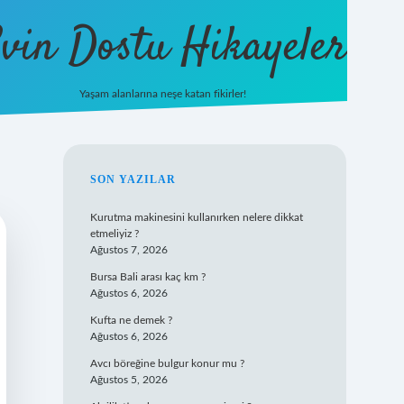
vin Dostu Hikayeler
Yaşam alanlarına neşe katan fikirler!
hiltonbet güncel giriş
https://
SIDEBAR
SON YAZILAR
Kurutma makinesini kullanırken nelere dikkat
etmeliyiz ?
Ağustos 7, 2026
Bursa Bali arası kaç km ?
Ağustos 6, 2026
Kufta ne demek ?
Ağustos 6, 2026
Avcı böreğine bulgur konur mu ?
Ağustos 5, 2026