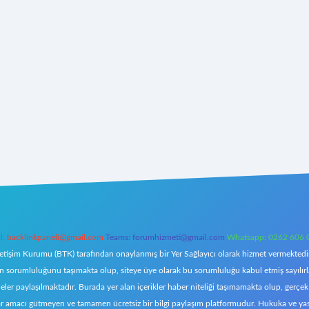
l:
backlinkpaneli@gmail.com
Teams:
forumhizmeti@gmail.com
Whatsapp: 0262 606 
letişim Kurumu (BTK) tarafından onaylanmış bir Yer Sağlayıcı olarak hizmet vermektedir.
orumluluğunu taşımakta olup, siteye üye olarak bu sorumluluğu kabul etmiş sayılırlar. 
eler paylaşılmaktadır. Burada yer alan içerikler haber niteliği taşımamakta olup, ger
z, kar amacı gütmeyen ve tamamen ücretsiz bir bilgi paylaşım platformudur. Hukuka ve y