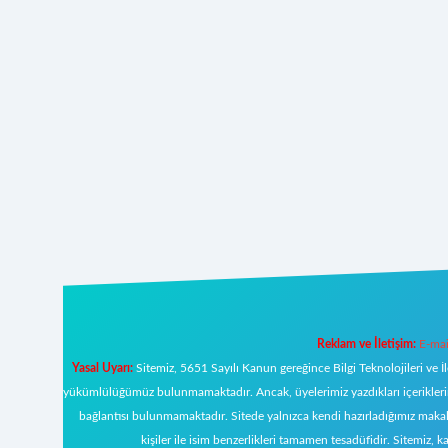
Reklam ve İletişim:
E-mai
Yasal Uyarı:
Sitemiz, 5651 Sayılı Kanun gereğince Bilgi Teknolojileri ve İ
yükümlülüğümüz bulunmamaktadır. Ancak, üyelerimiz yazdıkları içeriklerin s
bağlantısı bulunmamaktadır. Sitede yalnızca kendi hazırladığımız makal
kişiler ile isim benzerlikleri tamamen tesadüfidir. Sitemi